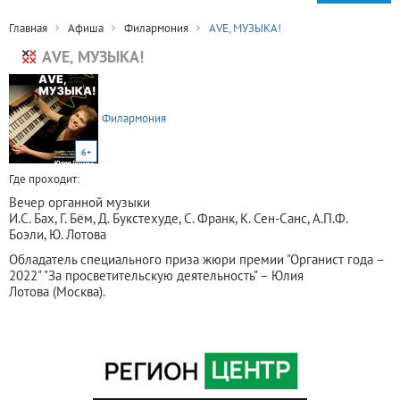
Главная
Афиша
Филармония
АVE, МУЗЫКА!
АVE, МУЗЫКА!
Филармония
6+
Где проходит:
Вечер органной музыки
И.С. Бах, Г. Бём, Д. Букстехуде, С. Франк, К. Сен-Санс, А.П.Ф.
Боэли, Ю. Лотова
Обладатель специального приза жюри премии "Органист года –
2022" "За просветительскую деятельность" – Юлия
Лотова (Москва).