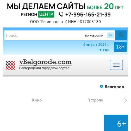
ООО "Регион центр", ИНН 4817003180
по новостям
6 августа 2026 г.
18+
четверг
Toggle
navigat
Белгород
Кино
Гастроли
6+