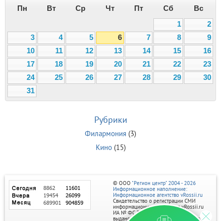
Пн
Вт
Ср
Чт
Пт
Сб
Вс
1
2
3
4
5
6
7
8
9
10
11
12
13
14
15
16
17
18
19
20
21
22
23
24
25
26
27
28
29
30
31
Рубрики
Филармония
(3)
Кино
(15)
© ООО
"Регион центр" 2004 - 2026
Информационное наполнение:
Информационное агентство vRossii.ru
Свидетельство о регистрации СМИ
информационного агентства vRossii.ru
ИА № ФС 77‑35502
выдано РОСКОМНАДЗОРом 04 марта