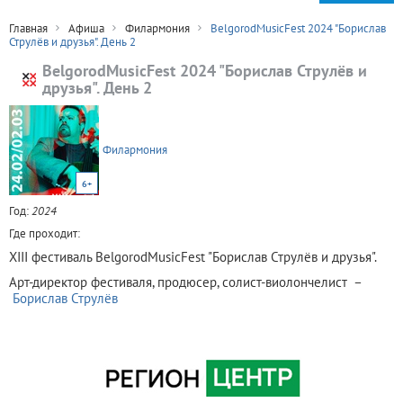
Главная
Афиша
Филармония
BelgorodMusicFest 2024 "Борислав
Струлёв и друзья". День 2
BelgorodMusicFest 2024 "Борислав Струлёв и
друзья". День 2
Филармония
6+
Год:
2024
Где проходит:
XIII фестиваль BelgorodMusicFest "Борислав Струлёв и друзья".
Арт-директор фестиваля, продюсер, солист-виолончелист –
Борислав Струлёв