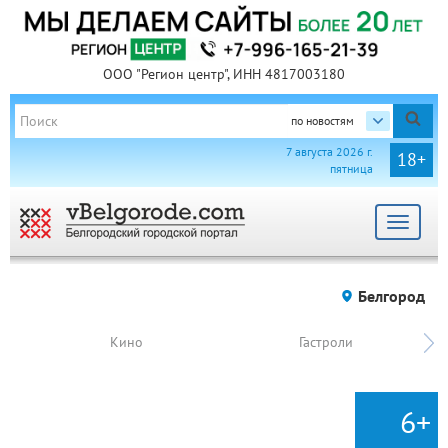
ООО "Регион центр", ИНН 4817003180
по новостям
7 августа 2026 г.
18+
пятница
Toggle
navigat
Белгород
Кино
Гастроли
6+