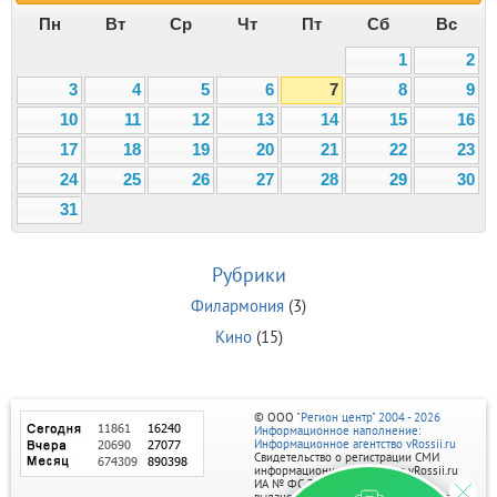
Пн
Вт
Ср
Чт
Пт
Сб
Вс
1
2
3
4
5
6
7
8
9
10
11
12
13
14
15
16
17
18
19
20
21
22
23
24
25
26
27
28
29
30
31
Рубрики
Филармония
(3)
Кино
(15)
© ООО
"Регион центр" 2004 - 2026
Информационное наполнение:
Информационное агентство vRossii.ru
Свидетельство о регистрации СМИ
информационного агентства vRossii.ru
ИА № ФС 77‑35502
выдано РОСКОМНАДЗОРом 04 марта