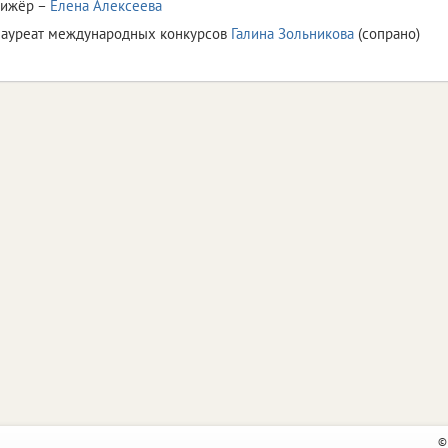
рижёр –
Елена Алексеева
лауреат международных конкурсов
Галина Зольникова
(сопрано)
©