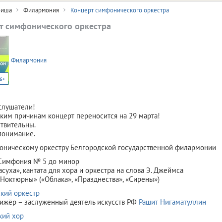
иша
Филармония
Концерт симфонического оркестра
т симфонического оркестра
Филармония
6+
слушатели!
ким причинам концерт переносится на 29 марта!
твительны.
понимание.
оническому оркестру Белгородской государственной филармонии
 Симфония № 5 до минор
асуха», кантата для хора и оркестра на слова Э. Джеймса
Ноктюрны» («Облака», «Празднества», «Сирены»)
кий оркестр
ижёр – заслуженный деятель искусств РФ
Рашит Нигаматуллин
кий хор