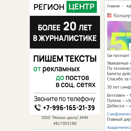
Главная
Аф
Концер
Где проходит:
Уважаемые 
По техничес
Билеты дейс
Спасибо за 
30 лет симф
Бетховен –
Пуленк – «З
Дебюсси – «
Симфоничес
ООО "Регион центр", ИНН
Главный дир
4817003180
Академичес