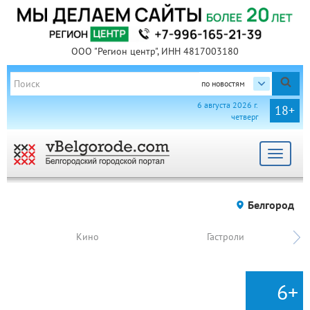
ООО "Регион центр", ИНН 4817003180
по новостям
6 августа 2026 г.
18+
четверг
Toggle
navigat
Белгород
Кино
Гастроли
6+