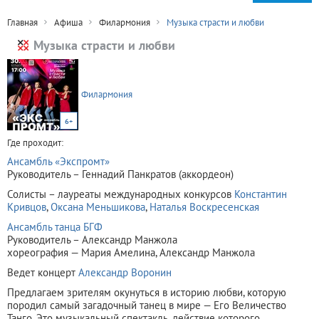
Главная
Афиша
Филармония
Музыка страсти и любви
Музыка страсти и любви
Филармония
6+
Где проходит:
Ансамбль «Экспромт»
Руководитель – Геннадий Панкратов (аккордеон)
Солисты – лауреаты международных конкурсов
Константин
Кривцов
,
Оксана Меньшикова
,
Наталья Воскресенская
Ансамбль танца БГФ
Руководитель – Александр Манжола
хореография — Мария Амелина, Александр Манжола
Ведет концерт
Александр Воронин
Предлагаем зрителям окунуться в историю любви, которую
породил самый загадочный танец в мире — Его Величество
Танго. Это музыкальный спектакль, действие которого