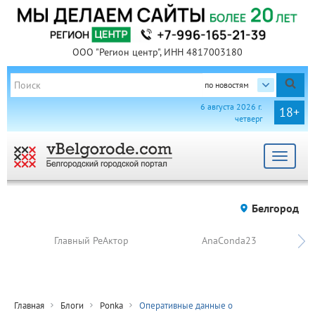
ООО "Регион центр", ИНН 4817003180
по новостям
6 августа 2026 г.
18+
четверг
Toggle
navigat
Белгород
Главный РеАктор
AnaConda23
Главная
Блоги
Ponka
Оперативные данные о