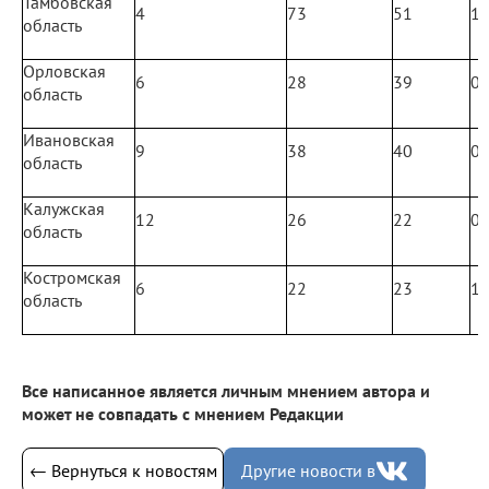
Тамбовская
4
73
51
1
область
Орловская
6
28
39
0
область
Ивановская
9
38
40
0
область
Калужская
12
26
22
0
область
Костромская
6
22
23
1
область
Все написанное является личным мнением автора и
может не совпадать с мнением Редакции
← Вернуться к новостям
Другие новости в