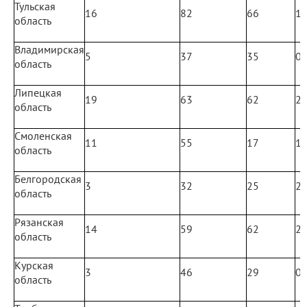
Тульская
16
82
66
1
область
Владимирская
5
37
35
0
область
Липецкая
19
63
62
2
область
Смоленская
11
55
17
1
область
Белгородская
3
32
25
2
область
Рязанская
14
59
62
2
область
Курская
3
46
29
0
область