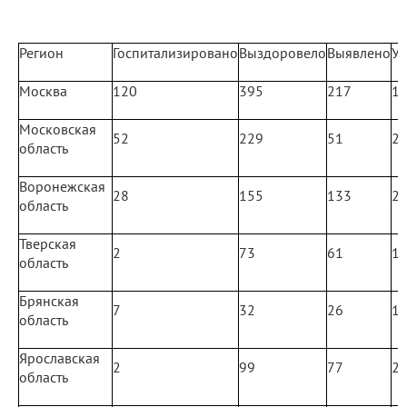
Регион
Госпитализировано
Выздоровело
Выявлено
У
Москва
120
395
217
1
Московская
52
229
51
2
область
Воронежская
28
155
133
2
область
Тверская
2
73
61
1
область
Брянская
7
32
26
1
область
Ярославская
2
99
77
2
область