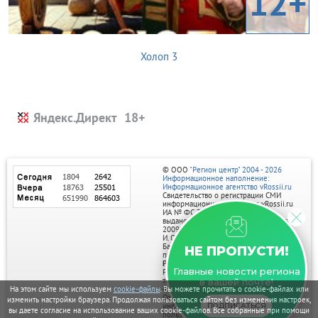
12+
Холоп 3
Яндекс.Директ
© ООО
"Регион центр" 2004 - 2026
Информационное наполнение:
Информационное агентство vRossii.ru
Свидетельство о регистрации СМИ
информационного агентства vRossii.ru
ИА № ФС 77‑35502
выдано РОСКОМНАДЗОРом 04 марта
2009г.
И. О. Главного редактора Нарыков А. Н.
Баннеры на портале размещаются на
НЕ ПРОПУСТИ!
правах рекламы.
Реклама на портале:
Главные новости региона
Рекламное агентство "Умный маркетинг"
тел. 7-910-267-70-40,
в вашей почте!
email: umnyy.marketing@yandex.ru
На этом сайте мы используем
cookie-файлы
. Вы можете прочитать о cookie-файлах или
Отдельные публикации могут содержать
изменить настройки браузера. Продолжая пользоваться сайтом без изменения настроек,
информацию, не предназначенную для
ПОДПИСАТЬСЯ
вы даете согласие на использование ваших cookie-файлов. Все собранные при помощи
пользователей до 18 лет.