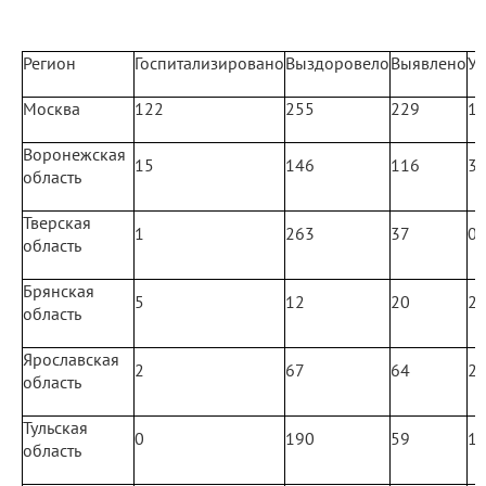
Регион
Госпитализировано
Выздоровело
Выявлено
У
Москва
122
255
229
1
Воронежская
15
146
116
3
область
Тверская
1
263
37
0
область
Брянская
5
12
20
2
область
Ярославская
2
67
64
2
область
Тульская
0
190
59
1
область