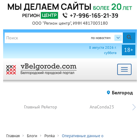
ООО "Регион центр", ИНН 4817003180
по новостям
8 августа 2026 г.
18+
суббота
Toggle
navigat
Белгород
Главный РеАктор
AnaConda23
Главная
Блоги
Ponka
Оперативные данные о