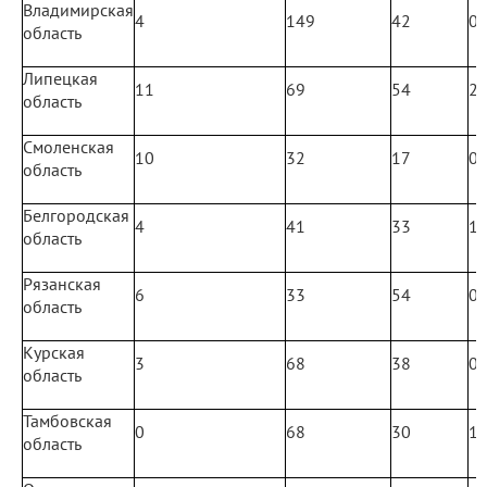
Владимирская
4
149
42
0
область
Липецкая
11
69
54
2
область
Смоленская
10
32
17
0
область
Белгородская
4
41
33
1
область
Рязанская
6
33
54
0
область
Курская
3
68
38
0
область
Тамбовская
0
68
30
1
область