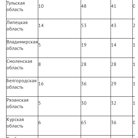
Тульская
10
48
41
0
область
Липецкая
14
53
43
2
область
Владимирская
5
19
14
1
область
Смоленская
8
28
28
1
область
Белгородская
16
36
29
1
область
Рязанская
5
30
32
1
область
Курская
6
65
36
0
область