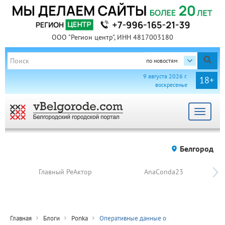
ООО "Регион центр", ИНН 4817003180
по новостям
9 августа 2026 г.
18+
воскресенье
Toggle
navigat
Белгород
Главный РеАктор
AnaConda23
Главная
Блоги
Ponka
Оперативные данные о