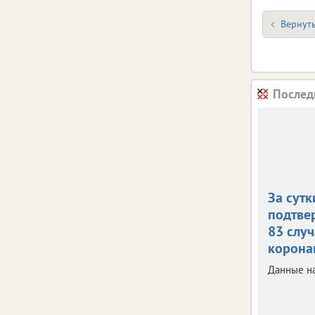
Вернуть
Послед
За сутк
подтве
83 случ
корона
Данные на