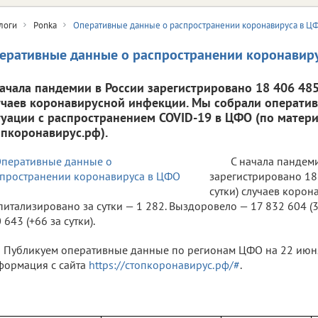
логи
Ponka
Оперативные данные о распространении коронавируса в Ц
еративные данные о распространении коронавир
начала пандемии в России зарегистрировано 18 406 485 
учаев коронавирусной инфекции. Мы собрали операти
туации с распространением COVID-19 в ЦФО (по матери
опкоронавирус.рф).
С начала пандем
зарегистрировано 18 
сутки) случаев коро
питализировано за сутки — 1 282. Выздоровело — 17 832 604 (3 
 643 (+66 за сутки).
Публикуем оперативные данные по регионам ЦФО на 22 июня 
ормация с сайта
https://стопкоронавирус.рф/#
.