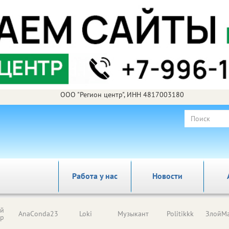
ООО "Регион центр", ИНН 4817003180
Работа у нас
Новости
ый
AnaConda23
Loki
Музыкант
Politikkk
ЗлойМа
ор