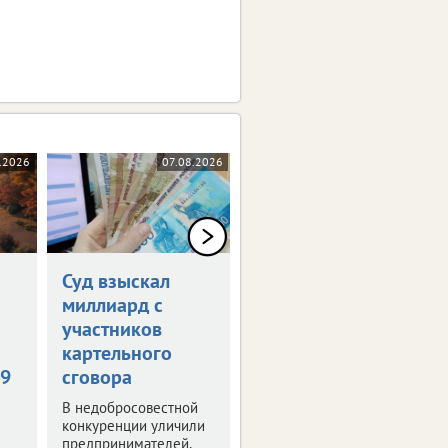
.2026
07.08.2026
07.08.2026
0+
Суд взыскал
Кто станет
миллиард с
«Юной Мисс
участников
vRossii Август
картельного
2026»?
49
сговора
Ответ на этот вопрос
узнаем уже скоро.
В недобросовестной
Стартовал новый этап
конкуренции уличили
конкурса.
предпринимателей,