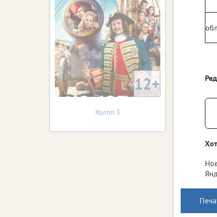
обл
Ре
12+
Холоп 3
Хот
Нов
Янд
Печа