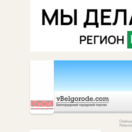
Главн
РеАкт