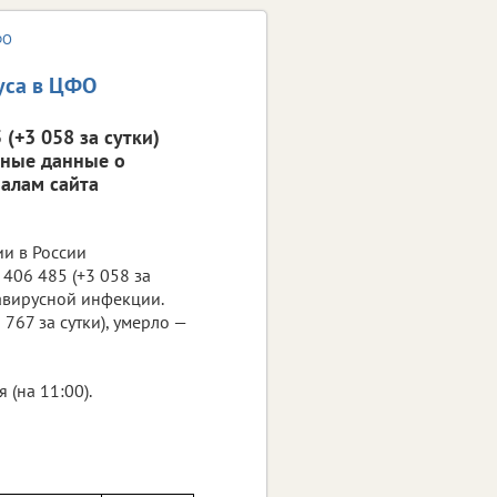
ФО
уса в ЦФО
(+3 058 за сутки)
вные данные о
алам сайта
ии в России
406 485 (+3 058 за
навирусной инфекции.
767 за сутки), умерло —
(на 11:00).