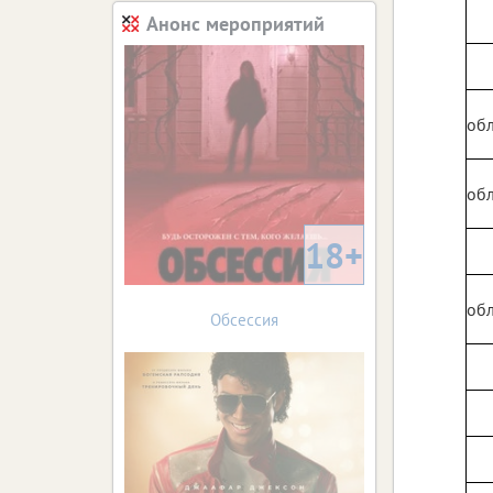
Анонс мероприятий
обл
обл
18+
обл
Обсессия