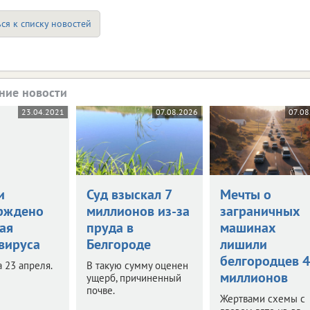
ся к списку новостей
ние новости
23.04.2021
07.08.2026
07.08
и
Суд взыскал 7
Мечты о
рждено
миллионов из-за
заграничных
ая
пруда в
машинах
вируса
Белгороде
лишили
белгородцев 
 23 апреля.
В такую сумму оценен
миллионов
ущерб, причиненный
почве.
Жертвами схемы с