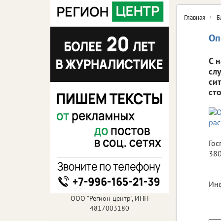
Главная
Б
Оп
С 
сл
си
ст
Гос
380
Инф
ООО "Регион центр", ИНН
4817003180