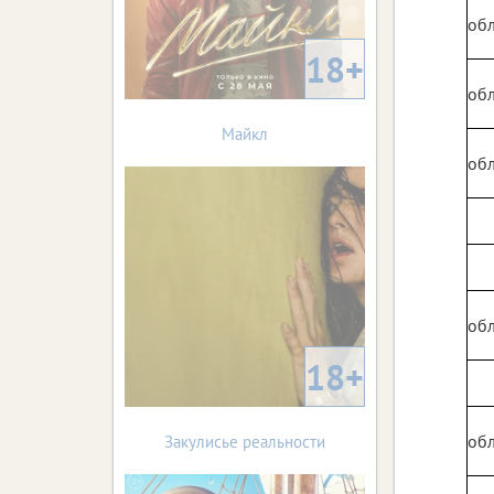
обл
18+
обл
Майкл
обл
обл
18+
обл
Закулисье реальности