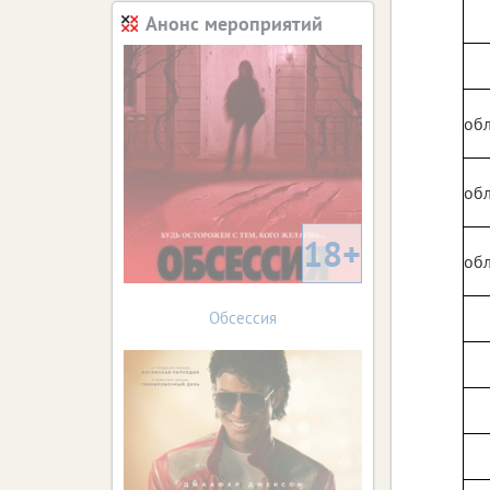
Анонс мероприятий
обл
обл
18+
обл
Обсессия