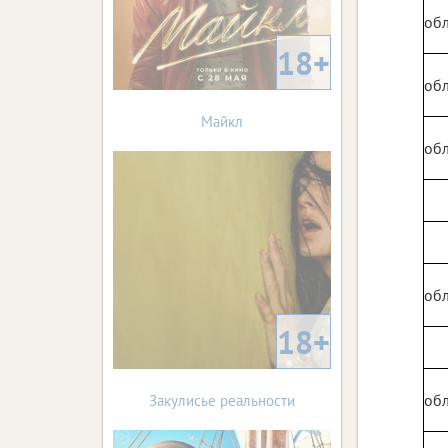
обл
18+
обл
Майкл
обл
обл
18+
обл
Закулисье реальности