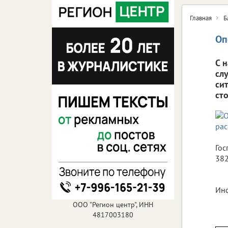
Главная
Б
Оп
С 
сл
си
ст
Гос
382
Инф
ООО "Регион центр", ИНН
4817003180