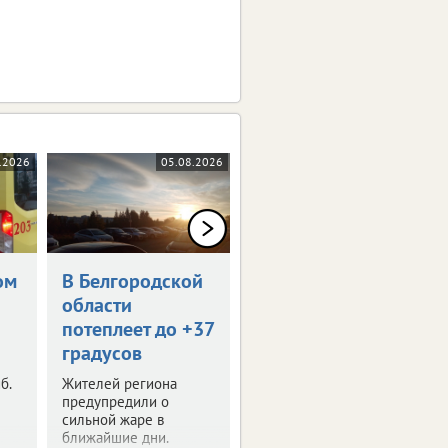
.2026
05.08.2026
05.08.2026
ом
В Белгородской
Белгородская
области
бегунья
потеплеет до +37
завоевала
градусов
серебро в Омске
б.
Жителей региона
Наша легкоатлетка
предупредили о
стала призером
сильной жаре в
Сибирского
ближайшие дни.
международного