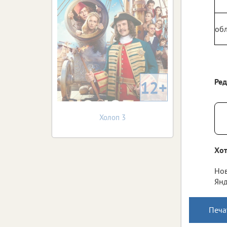
обл
Ре
12+
Холоп 3
Хот
Нов
Янд
Печа