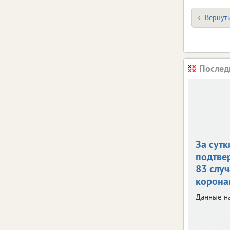
Вернуть
Послед
За сутк
подтве
83 случ
корона
Данные на