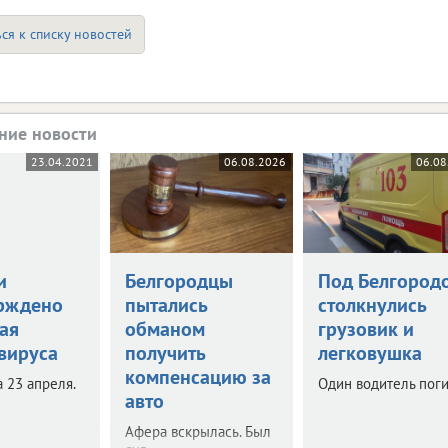
ся к списку новостей
ние новости
23.04.2021
06.08.2026
06.08
и
Белгородцы
Под Белгород
рждено
пытались
столкнулись
ая
обманом
грузовик и
вируса
получить
легковушка
компенсацию за
 23 апреля.
Один водитель поги
авто
Афера вскрылась. Был