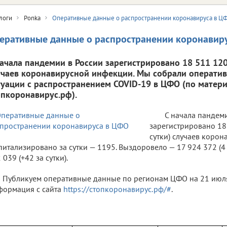
логи
Ponka
Оперативные данные о распространении коронавируса в Ц
еративные данные о распространении коронавир
начала пандемии в России зарегистрировано 18 511 120 
учаев коронавирусной инфекции. Мы собрали операти
туации с распространением COVID-19 в ЦФО (по матери
опкоронавирус.рф).
С начала пандем
зарегистрировано 18 
сутки) случаев коро
питализировано за сутки — 1195. Выздоровело — 17 924 372 (4 
 039 (+42 за сутки).
Публикуем оперативные данные по регионам ЦФО на 21 июля 
ормация с сайта
https://стопкоронавирус.рф/#
.