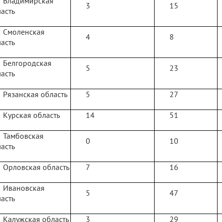
Владимирская
3
15
асть
Смоленская
4
8
асть
Белгородская
5
23
асть
Рязанская область
5
27
Курская область
14
51
Тамбовская
0
10
асть
Орловская область
7
16
Ивановская
5
47
асть
Калужская область
3
29