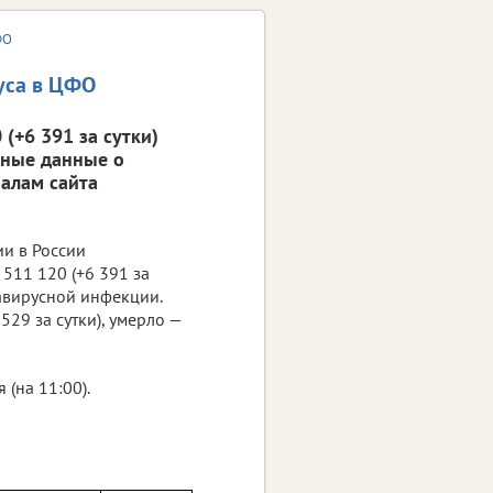
ФО
уса в ЦФО
(+6 391 за сутки)
вные данные о
алам сайта
ии в России
511 120 (+6 391 за
навирусной инфекции.
529 за сутки), умерло —
(на 11:00).