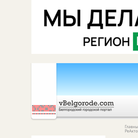
Главн
РеАкт