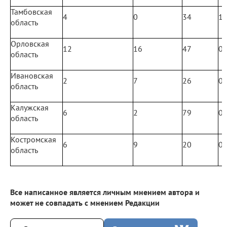
Тамбовская
4
0
34
1
область
Орловская
12
16
47
0
область
Ивановская
2
7
26
0
область
Калужская
6
2
79
0
область
Костромская
6
9
20
0
область
Все написанное является личным мнением автора и
может не совпадать с мнением Редакции