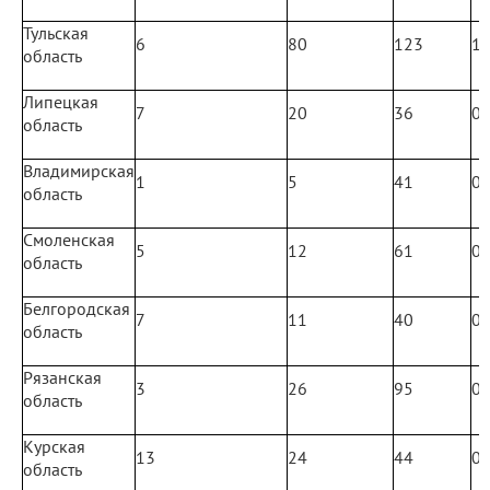
Тульская
6
80
123
1
область
Липецкая
7
20
36
0
область
Владимирская
1
5
41
0
область
Смоленская
5
12
61
0
область
Белгородская
7
11
40
0
область
Рязанская
3
26
95
0
область
Курская
13
24
44
0
область