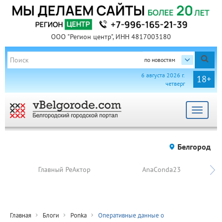
ООО "Регион центр", ИНН 4817003180
по новостям
6 августа 2026 г.
18+
четверг
Toggle
navigat
Белгород
Главный РеАктор
AnaConda23
Главная
Блоги
Ponka
Оперативные данные о