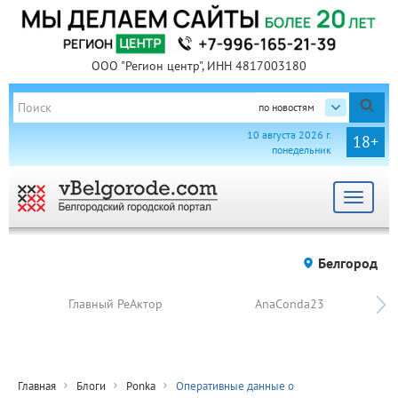
ООО "Регион центр", ИНН 4817003180
по новостям
10 августа 2026 г.
18+
понедельник
Toggle
navigat
Белгород
Главный РеАктор
AnaConda23
Главная
Блоги
Ponka
Оперативные данные о