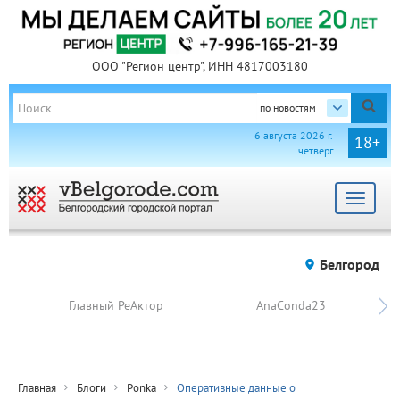
ООО "Регион центр", ИНН 4817003180
по новостям
6 августа 2026 г.
18+
четверг
Toggle
navigat
Белгород
Главный РеАктор
AnaConda23
Главная
Блоги
Ponka
Оперативные данные о