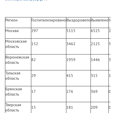
Регион
Госпитализировано
Выздоровело
Выявлено
У
Москва
297
5115
6525
2
Московская
152
3462
2125
5
область
Воронежская
82
1959
1446
3
область
Тульская
29
415
315
1
область
Брянская
17
276
369
0
область
Тверская
15
181
209
0
область