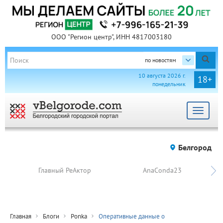
ООО "Регион центр", ИНН 4817003180
по новостям
10 августа 2026 г.
18+
понедельник
Toggle
navigat
Белгород
Главный РеАктор
AnaConda23
Главная
Блоги
Ponka
Оперативные данные о