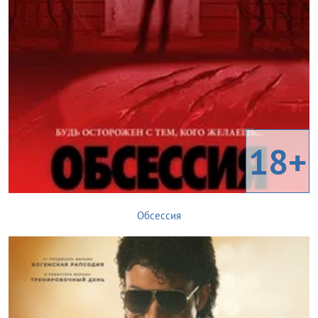
18+
Обсессия