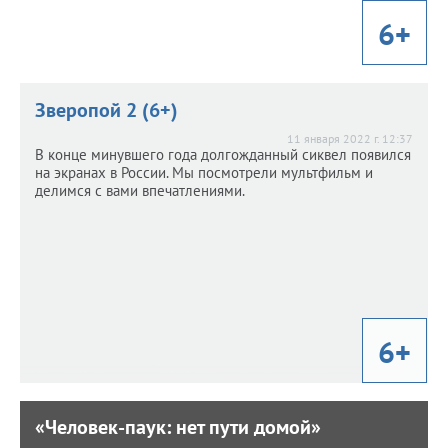
6+
Зверопой 2 (6+)
11 января 2022 г. 12:37
В конце минувшего года долгожданный сиквел появился
на экранах в России. Мы посмотрели мультфильм и
делимся с вами впечатлениями.
6+
«Человек-паук: нет пути домой»
«Человек-паук: нет пути домой»