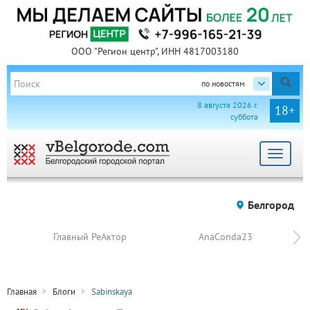
ООО "Регион центр", ИНН 4817003180
по новостям
8 августа 2026 г.
18+
суббота
Toggle
navigat
Белгород
Главный РеАктор
AnaConda23
Главная
Блоги
Sabinskaya