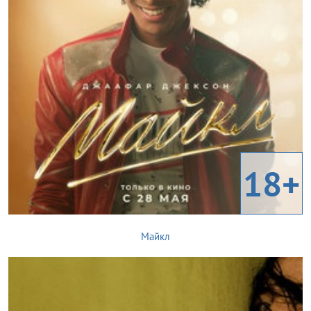
18+
Майкл