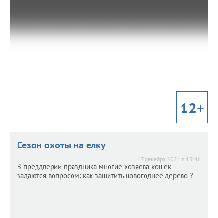
20 декабря 2021 г. 15:11
Делимся впечатлениями о свежей премьере фильма.
12+
Сезон охоты на елку
17 декабря 2021 г. 13:46
В преддверии праздника многие хозяева кошек
задаются вопросом: как защитить новогоднее дерево ?