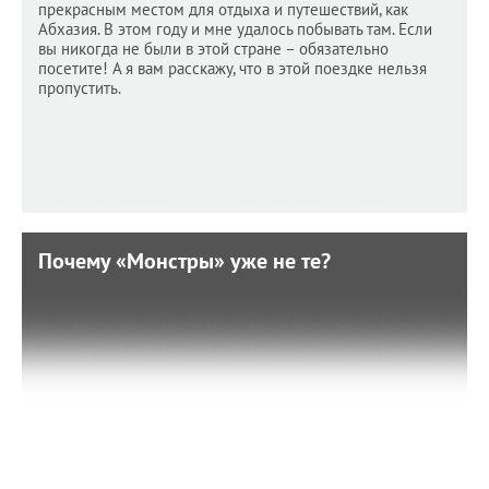
прекрасным местом для отдыха и путешествий, как
Абхазия. В этом году и мне удалось побывать там. Если
вы никогда не были в этой стране – обязательно
посетите! А я вам расскажу, что в этой поездке нельзя
пропустить.
Почему «Монстры» уже не те?
Почему «Монстры» уже не те?
19 января 2022 г. 15:25
Монстры на каникулах 4: Трансформация (6+).
Обсуждаем премьеру: преимущества и недостатки
мультфильма.