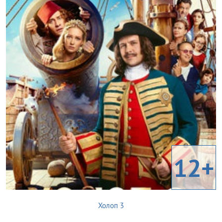
12+
Холоп 3