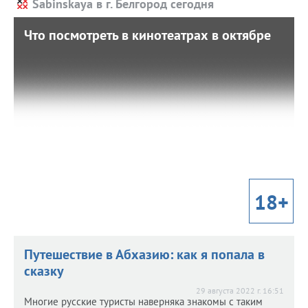
Sabinskaya в г. Белгород сегодня
Что посмотреть в кинотеатрах в октябре
Что посмотреть в кинотеатрах в октябре
8 октября 2022 г. 9:00
Не знаете, на премьеру какого фильма сходить? Что из
картин действительно стоит посмотреть? Как не
ошибиться с выбором? Чтобы вы не ломали голову, мы
подготовили подборку самых ожидаемых, по данным
Кинопоиска, работ отечественного кинематографа в
октябре.
18+
Путешествие в Абхазию: как я попала в
сказку
29 августа 2022 г. 16:51
Многие русские туристы наверняка знакомы с таким