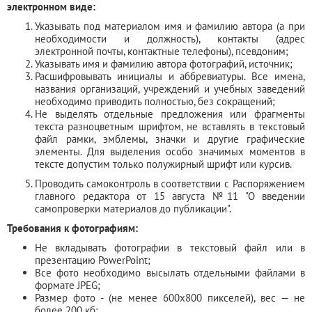
электронном виде:
Указывать под материалом имя и фамилию автора (а при
необходимости и должность), контакты (адрес
электронной почты, контактные телефоны), псевдоним;
Указывать имя и фамилию автора фотографий, источник;
Расшифровывать инициалы и аббревиатуры. Все имена,
названия организаций, учреждений и учебных заведений
необходимо приводить полностью, без сокращений;
Не выделять отдельные предложения или фрагменты
текста разноцветным шрифтом, не вставлять в текстовый
файл рамки, эмблемы, значки и другие графические
элементы. Для выделения особо значимых моментов в
тексте допустим только полужирный шрифт или курсив.
Проводить самоконтроль в соответствии с Распоряжением
главного редактора от 15 августа №11 "О введении
самопроверки материалов до публикации".
Требования к фотографиям
:
Не вкладывать фотографии в текстовый файл или в
презентацию PowerPoint;
Все фото необходимо высылать отдельными файлами в
формате JPEG;
Размер фото - (не менее 600х800 пикселей), вес — не
более 200 кб;