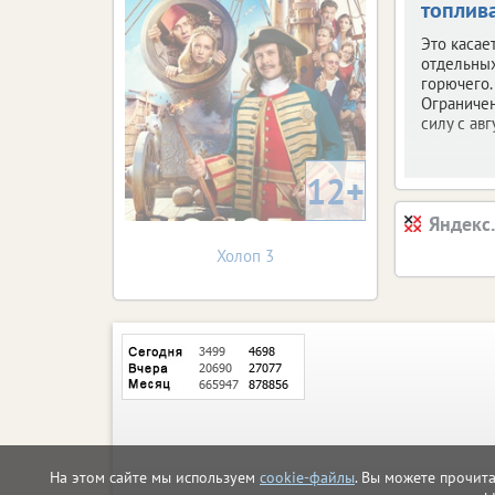
топлив
Это касае
отдельны
горючего.
Ограничен
силу с авг
12+
Яндекс
Холоп 3
На этом сайте мы используем
cookie-файлы
. Вы можете прочит