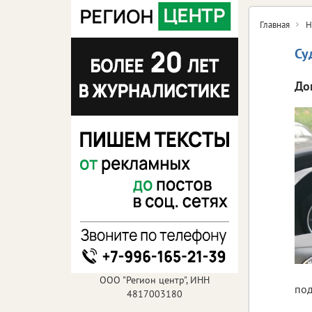
Главная
Н
Су
До
ООО "Регион центр", ИНН
под
4817003180