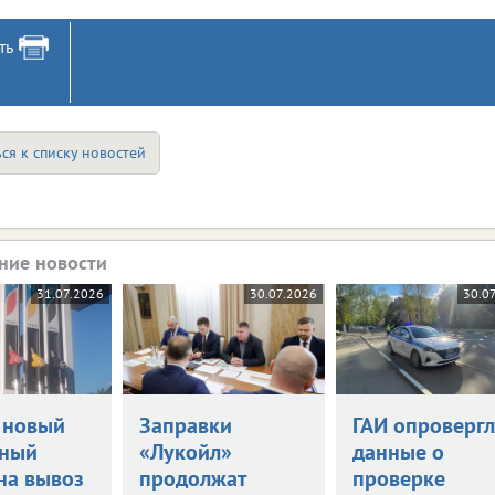
ть
ся к списку новостей
ние новости
31.07.2026
30.07.2026
30.0
 новый
Заправки
ГАИ опровергл
нный
«Лукойл»
данные о
на вывоз
продолжат
проверке