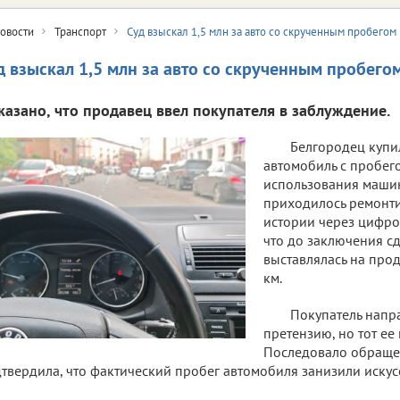
овости
Транспорт
Суд взыскал 1,5 млн за авто со скрученным пробегом
д взыскал 1,5 млн за авто со скрученным пробего
казано, что продавец ввел покупателя в заблуждение.
Белгородец купи
автомобиль с пробего
использования машин
приходилось ремонти
истории через цифро
что до заключения с
выставлялась на про
км.
Покупатель напр
претензию, но тот ее
Последовало обращен
твердила, что фактический пробег автомобиля занизили искус