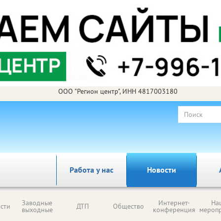
ООО "Регион центр", ИНН 4817003180
Работа у нас
Новости
Заводные
Интернет-
На
сти
ДТП
Общество
выходные
конференция
мероп