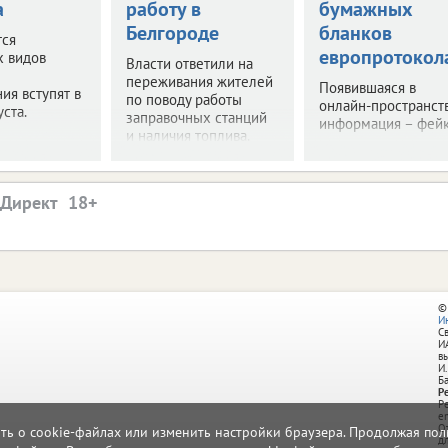
а
работу в
бумажных
Белгороде
бланков
тся
европротокол
х видов
Власти ответили на
переживания жителей
Появившаяся в
ия вступят в
по поводу работы
онлайн-пространст
уста.
заправочных станций
информация – фейк
и наличия топлива.
.Директ
©
И
С
И
в
И.
Б
Р
Р
e
О
ать о cookie-файлах или изменить настройки браузера. Продолжая поль
д