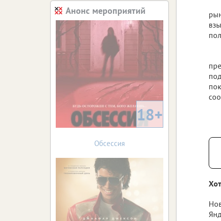
Анонс мероприятий
рын
взы
пол
пре
под
пок
соо
18+
Обсессия
Хот
Нов
Янд