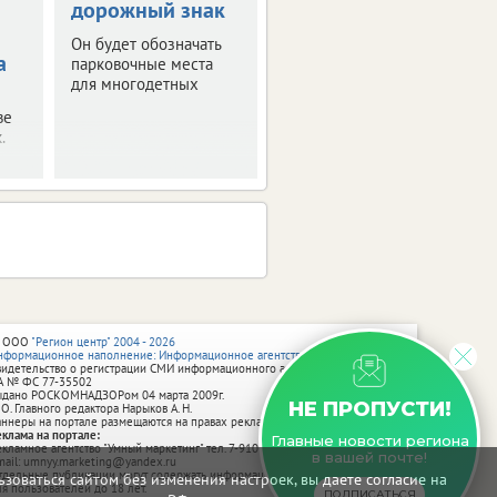
дорожный знак
поврежденные
авто
Он будет обозначать
а
парковочные места
Ранее их
для многодетных
приостановили из-за
отсутствия средств.
ве
.
 ООО
"Регион центр" 2004 - 2026
нформационное наполнение: Информационное агентство vRossii.ru
видетельство о регистрации СМИ информационного агентства vRossii.ru
А № ФС 77‑35502
ыдано РОСКОМНАДЗОРом 04 марта 2009г.
НЕ ПРОПУСТИ!
 О. Главного редактора Нарыков А. Н.
аннеры на портале размещаются на правах рекламы.
еклама на портале:
Главные новости региона
екламное агентство "Умный маркетинг" тел. 7-910-267-70-40,
в вашей почте!
mail: umnyy.marketing@yandex.ru
тдельные публикации могут содержать информацию, не предназначенную
зоваться сайтом без изменения настроек, вы даете согласие на
ля пользователей до 18 лет.
ПОДПИСАТЬСЯ