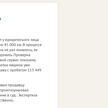
м
л у юридического лица
м 45 000 км. В процессе
а не раз ломалось, ее
ровать. Проверка
вой сервис показала,
делки машина уже
дажу с пробегом 115 449
авил продавцу
 проигнорировал.
ие в суд. Экспертиза
ственно.