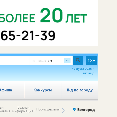
18+
по новостям
7 августа 2026 г.
пятница
Афиша
Конкурсы
Гид по городу
Новости
ши
Важная
Происшествия
Здоровье
Белгород
Ку
компаний (на
риятия
информация!
правах
рекламы)