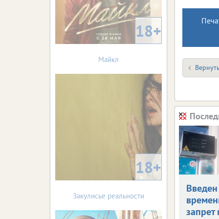
Печа
18+
Майкл
Вернуть
Послед
18+
Введен
Закулисье реальности
време
запрет 