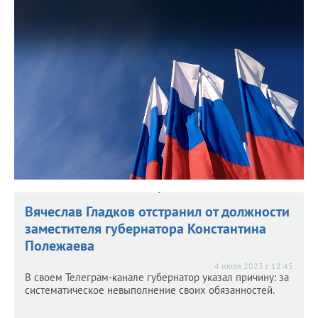
5 июля 2023 г. 15:31
Столько денег потребуется на восстановление
Белгородской области после обстрелов. Об этом
рассказал губернатор на оценил губернатор на
заседании генсовета “Единой России”.
Вячеслав Гладков отстранил от должности
заместителя губернатора Константина
Полежаева
4 июля 2023 г. 12:45
В своем Телеграм-канале губернатор указал причину: за
систематическое невыполнение своих обязанностей.