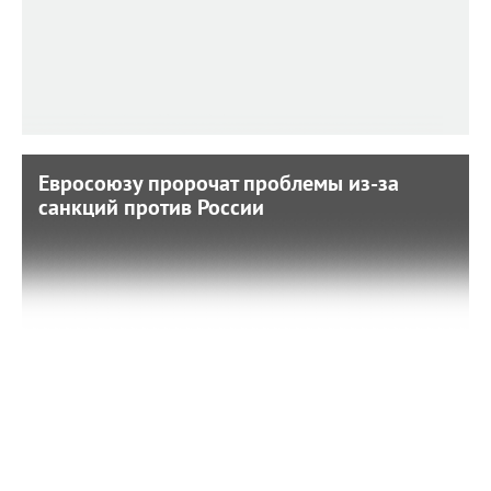
Евросоюзу пророчат проблемы из-за
Евросоюзу пророчат проблемы из-за
санкций против России
санкций против России
28 февраля 2022 г. 19:16
Такой прогноз сделал глава Еврокомиссии Жозеп
Боррель.