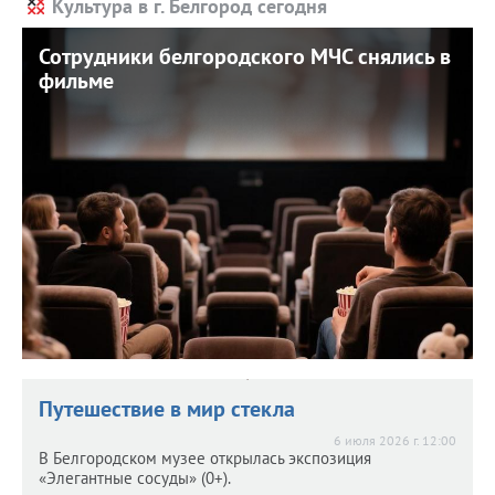
Культура в г. Белгород сегодня
Сотрудники белгородского МЧС снялись в
Сотрудники белгородского МЧС снялись в
фильме
фильме
17 июля 2026 г. 12:32
Кинолента расскажет о жизни в непростых условиях
приграничья.
Путешествие в мир стекла
6 июля 2026 г. 12:00
В Белгородском музее открылась экспозиция
«Элегантные сосуды» (0+).