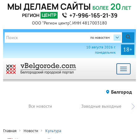
ООО "Регион центр", ИНН 4817003180
по новостям
10 августа 2026 г.
18+
понедельник
Toggle
navigat
Белгород
Все новости
Заводные выходные
Главная
Новости
Культура