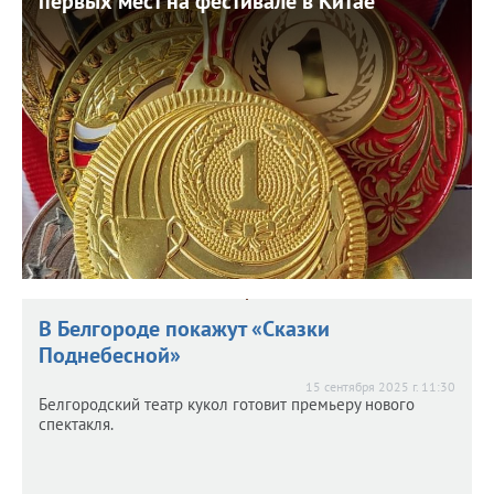
первых мест на фестивале в Китае
первых мест на фестивале в Китае
29 октября 2025 г. 12:16
В правительстве региона рассказали об успехах
ученицы центра образования № 6 Белгорода Софья
Гладких.
В Белгороде покажут «Сказки
Поднебесной»
15 сентября 2025 г. 11:30
Белгородский театр кукол готовит премьеру нового
спектакля.