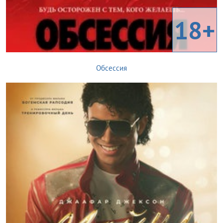
18+
Обсессия