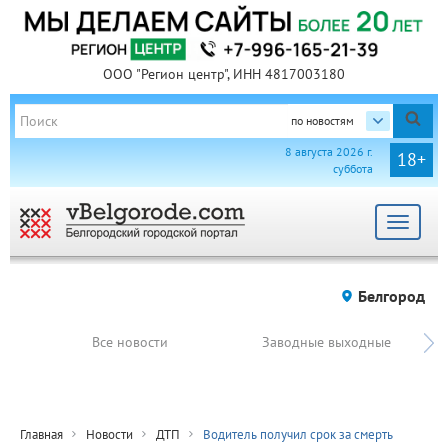
ООО "Регион центр", ИНН 4817003180
по новостям
8 августа 2026 г.
18+
суббота
Toggle
navigat
Белгород
Все новости
Заводные выходные
Главная
Новости
ДТП
Водитель получил срок за смерть