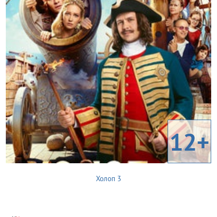
12+
Холоп 3