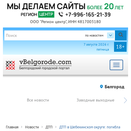
ООО "Регион центр", ИНН 4817003180
по новостям
7 августа 2026 г.
18+
пятница
Toggle
navigat
Белгород
Все новости
Заводные выходные
Главная
Новости
ДТП
ДТП в Шебекинском округе: погибла