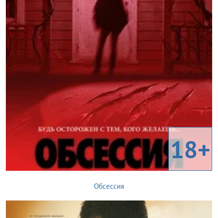
18+
Обсессия