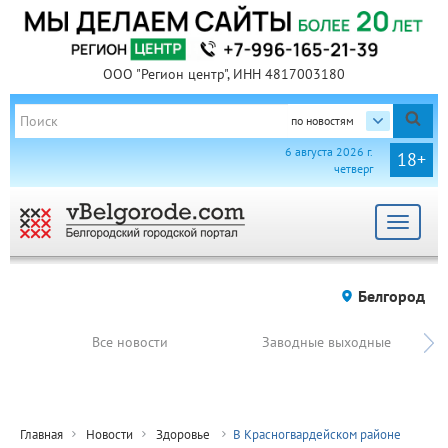
ООО "Регион центр", ИНН 4817003180
по новостям
6 августа 2026 г.
18+
четверг
Toggle
navigat
Белгород
Все новости
Заводные выходные
Главная
Новости
Здоровье
В Красногвардейском районе