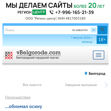
ООО "Регион центр", ИНН 4817003180
по новостям
7 августа 2026 г.
18+
пятница
Toggle
navigat
Белгород
Все новости
Заводные выходные
Происшествия
…обнимал осину