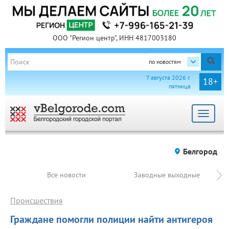
ООО "Регион центр", ИНН 4817003180
по новостям
7 августа 2026 г.
18+
пятница
Toggle
navigat
Белгород
Все новости
Заводные выходные
Происшествия
Граждане помогли полиции найти антигероя