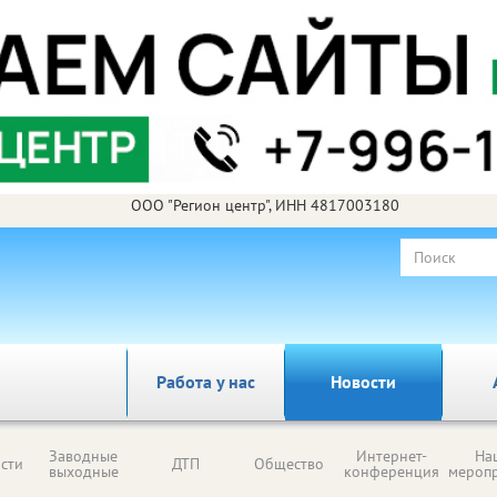
ООО "Регион центр", ИНН 4817003180
Работа у нас
Новости
Заводные
Интернет-
На
сти
ДТП
Общество
выходные
конференция
мероп