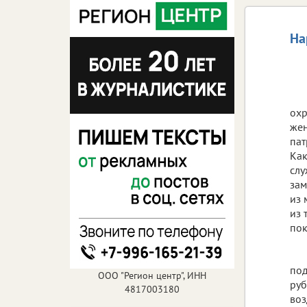
На
охр
жен
пат
Как
слу
зам
из 
из 
пок
под
ООО "Регион центр", ИНН
руб
4817003180
воз