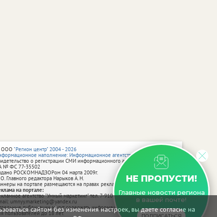
 ООО
"Регион центр" 2004 - 2026
нформационное наполнение: Информационное агентство vRossii.ru
видетельство о регистрации СМИ информационного агентства vRossii.ru
А № ФС 77‑35502
ыдано РОСКОМНАДЗОРом 04 марта 2009г.
НЕ ПРОПУСТИ!
 О. Главного редактора Нарыков А. Н.
аннеры на портале размещаются на правах рекламы.
еклама на портале:
Главные новости региона
екламное агентство "Умный маркетинг" тел. 7-910-267-70-40,
в вашей почте!
mail: umnyy.marketing@yandex.ru
тдельные публикации могут содержать информацию, не предназначенную
зоваться сайтом без изменения настроек, вы даете согласие на
ля пользователей до 18 лет.
ПОДПИСАТЬСЯ