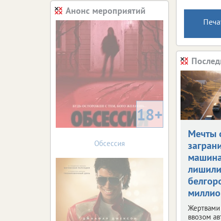
Анонс мероприятий
Печа
Послед
18+
Мечты 
Обсессия
загран
машин
лишил
белгор
миллио
Жертвами
ввозом ав