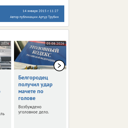
14 января 2015 г. 11:27
Автор публикации Артур Трубин
8.2026
05.08.2026
05.08.2026
Белгородец
Белгородец
получил удар
купил
ю
мачете по
несуществующую
голове
машину за 2 млн
рублей
Возбуждено
уголовное дело.
ель
Полиция расследует
очередной случай
мошенничества.