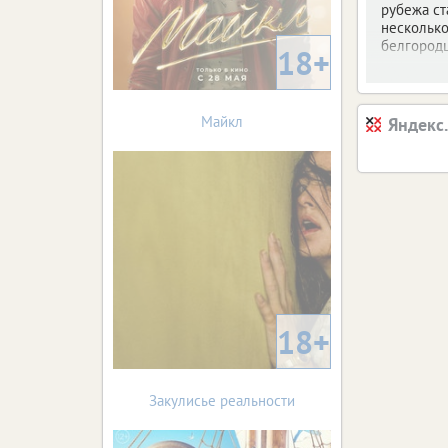
рубежа ст
несколько
белгородц
18+
Майкл
Яндекс
18+
Закулисье реальности