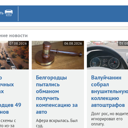
ть
ние новости
07.08.2026
06.08.2026
05.0
о
Белгородцы
Валуйчанин
ичных
пытались
собрал
ах
обманом
внушительну
и
получить
коллекцию
одцев 49
компенсацию за
автоштрафов
нов
авто
Долг рос, но водит
игнорировал его
 схемы с
Афера вскрылась. Был
оплату.
то из-за
суд.