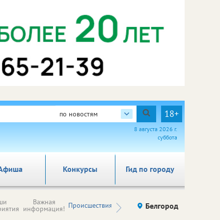
18+
по новостям
8 августа 2026 г.
суббота
Афиша
Конкурсы
Гид по городу
Новости
ши
Важная
Происшествия
Здоровье
Белгород
Ку
компаний (на
риятия
информация!
правах
рекламы)