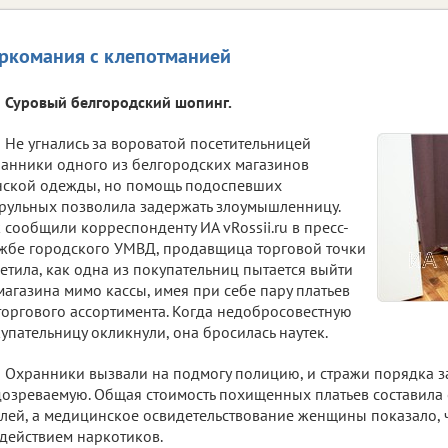
ркомания с клепотманией
Суровый белгородский шопинг.
Не угнались за вороватой посетительницей
анники одного из белгородских магазинов
ской одежды, но помощь подоспевших
рульных позволила задержать злоумышленницу.
 сообщили корреспонденту ИА vRossii.ru в пресс-
жбе городского УМВД, продавщица торговой точки
етила, как одна из покупательниц пытается выйти
магазина мимо кассы, имея при себе пару платьев
торгового ассортимента. Когда недобросовестную
упательницу окликнули, она бросилась наутек.
Охранники вызвали на подмогу полицию, и стражи порядка 
озреваемую. Общая стоимость похищенных платьев составила 
лей, а медицинское освидетельствование женщины показало, 
действием наркотиков.