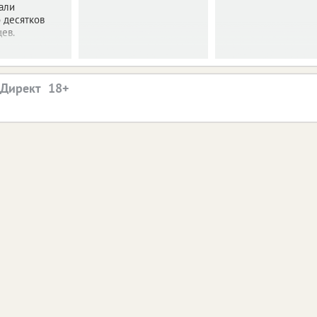
али
 десятков
ев.
.Директ