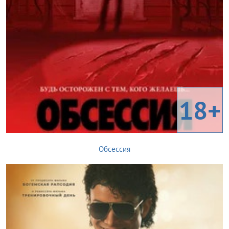
18+
Обсессия