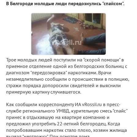
В Белгороде молодые люди передознулись "спайсом".
Трое молодых людей поступили на "скорой помощи" в
приемное отделение одной из белгородских больниц с
диагнозом "передозировка" наркотиками. Врачи
незамедлительно сообщили о происшествии в полицию,
стражи порядка допоросили свидетелей и выяснили
примерную картину случившегося.
Как сообщили корреспонденту ИА vRossii.ru в пресс-
службе регионального УМВД, курительную смесь "спайс"
принес в отдыхавшую на квартире компанию и
предложил употребить 22-летний белгородец. Когда
попробовавшим наркотик стало плохо, хозяин жилища
вызвал "неотложку". При осмотре дома