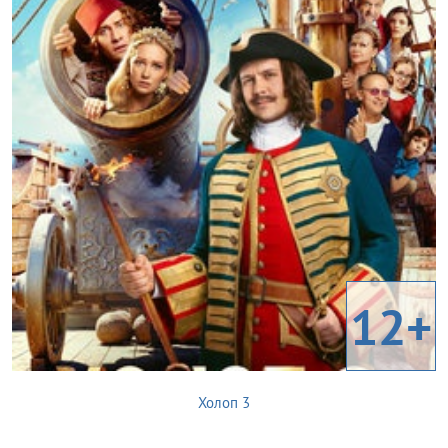
12+
Холоп 3