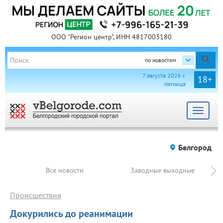
ООО "Регион центр", ИНН 4817003180
по новостям
7 августа 2026 г.
18+
пятница
Toggle
navigat
Белгород
Все новости
Заводные выходные
Происшествия
Докурились до реанимации