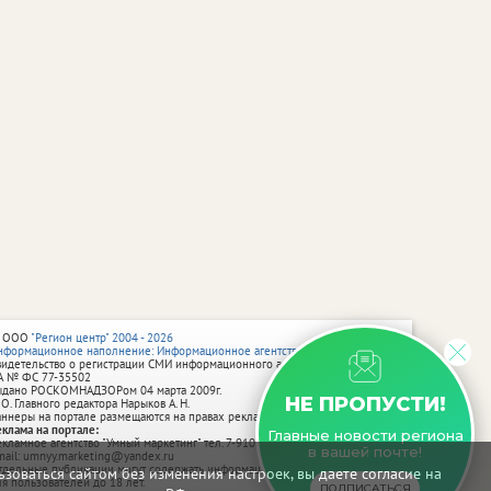
 ООО
"Регион центр" 2004 - 2026
нформационное наполнение: Информационное агентство vRossii.ru
видетельство о регистрации СМИ информационного агентства vRossii.ru
А № ФС 77‑35502
ыдано РОСКОМНАДЗОРом 04 марта 2009г.
НЕ ПРОПУСТИ!
 О. Главного редактора Нарыков А. Н.
аннеры на портале размещаются на правах рекламы.
еклама на портале:
Главные новости региона
екламное агентство "Умный маркетинг" тел. 7-910-267-70-40,
в вашей почте!
mail: umnyy.marketing@yandex.ru
тдельные публикации могут содержать информацию, не предназначенную
зоваться сайтом без изменения настроек, вы даете согласие на
ля пользователей до 18 лет.
ПОДПИСАТЬСЯ