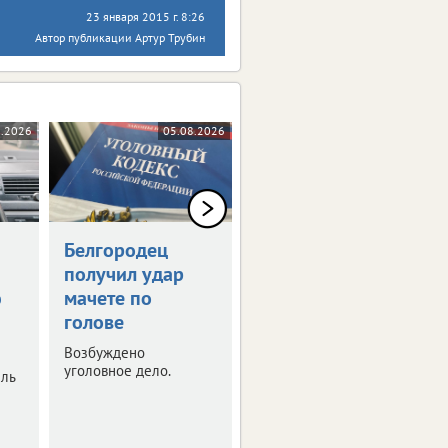
23 января 2015 г. 8:26
Автор публикации Артур Трубин
8.2026
05.08.2026
05.08.2026
Белгородец
Белгородец
получил удар
купил
ю
мачете по
несуществующую
голове
машину за 2 млн
рублей
Возбуждено
уголовное дело.
ель
Полиция расследует
очередной случай
мошенничества.