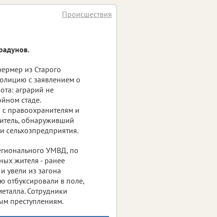
Происшествия
радунов.
ермер из Старого
полицию с заявлением о
ота: аграрий не
йном стаде.
о с правоохранителям и
житель, обнаруживший
и сельхозпредприятия.
регионального УМВД, по
ых жителя - ранее
и увели из загона
ью отбуксировали в поле,
металла. Сотрудники
ым преступлениям.