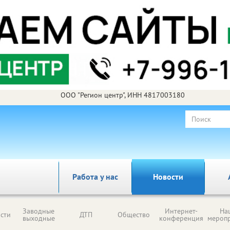
ООО "Регион центр", ИНН 4817003180
Работа у нас
Новости
Заводные
Интернет-
На
сти
ДТП
Общество
выходные
конференция
мероп