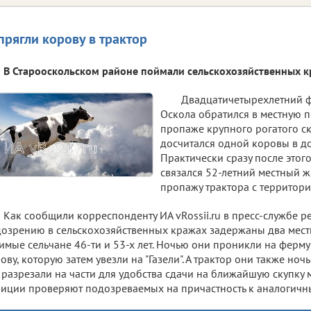
прягли корову в трактор
В Старооскольском районе поймали сельскохозяйственных к
Двадцатичетырехлетний ф
Оскола обратился в местную 
пропаже крупного рогатого ск
досчитался одной коровы в до
Практически сразу после этог
связался 52-летний местный 
пропажу трактора с территори
Как сообщили корреспонденту ИА vRossii.ru в пресс-службе 
озрению в сельскохозяйственных кражах задержаны два местн
имые сельчане 46-ти и 53-х лет. Ночью они проникли на ферму 
ову, которую затем увезли на "Газели". А трактор они также ноч
 разрезали на части для удобства сдачи на ближайшую скупку 
иции проверяют подозреваемых на причастность к аналогичн