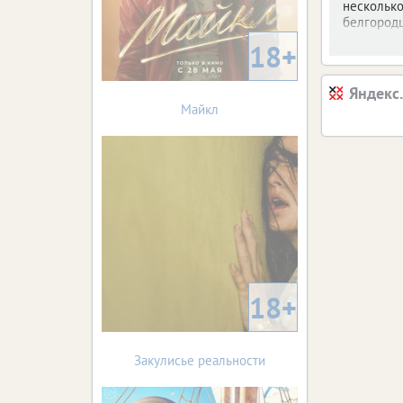
несколько
белгородц
18+
Яндекс
Майкл
18+
Закулисье реальности