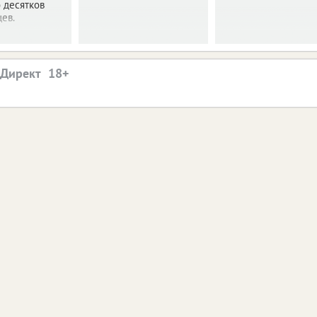
 десятков
ев.
.Директ