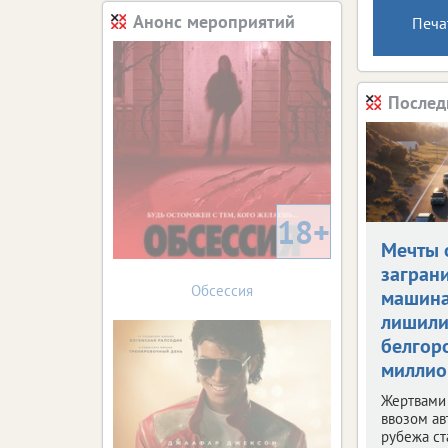
Анонс мероприятий
Печа
Послед
18+
Мечты 
загран
Обсессия
машин
лишил
белгор
миллио
Жертвами
ввозом ав
рубежа ст