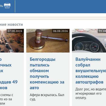
ть
ние новости
07.08.2026
06.08.2026
05.0
о
Белгородцы
Валуйчанин
ичных
пытались
собрал
ах
обманом
внушительну
и
получить
коллекцию
одцев 49
компенсацию за
автоштрафов
нов
авто
Долг рос, но водит
игнорировал его
 схемы с
Афера вскрылась. Был
оплату.
то из-за
суд.
али