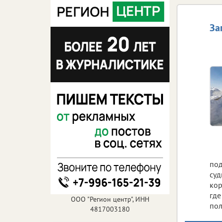
За
под
суд
кор
где
ООО "Регион центр", ИНН
пол
4817003180