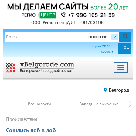
ООО "Регион центр", ИНН 4817003180
по новостям
8 августа 2026 г.
18+
суббота
Toggle
navigat
Белгород
Все новости
Заводные выходные
Происшествия
Сошлись лоб в лоб