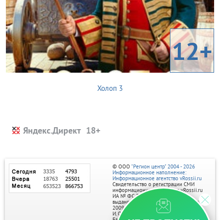
12+
Холоп 3
Яндекс.Директ
© ООО
"Регион центр" 2004 - 2026
Информационное наполнение:
Информационное агентство vRossii.ru
Свидетельство о регистрации СМИ
информационного агентства vRossii.ru
ИА № ФС 77‑35502
выдано РОСКОМНАДЗОРом 04 марта
2009г.
И. О. Главного редактора Нарыков А. Н.
Баннеры на портале размещаются на