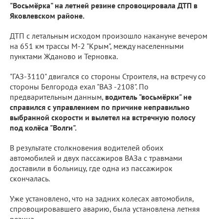
"Восьмёрка" на летней резине спровоцировала ДТП в
Яковлевском районе.
ДТП с летальным исходом произошло накануне вечером
на 651 км трассы М-2 "Крым", между населенными
пунктами Жданово и Терновка.
"ГАЗ-3110" двигался со стороны Строителя, на встречу со
стороны Белгорода ехал "ВАЗ -2108". По
предварительным данным,
водитель "восьмёрки" не
справился с управлением по причине неправильно
выбранной скорости и вылетел на встречную полосу
под колёса "Волги".
В результате столкновения водителей обоих
автомобилей и двух пассажиров ВАЗа с травмами
доставили в больницу, где одна из пассажирок
скончалась.
Уже установлено, что на задних колесах автомобиля,
спровоцировавшего аварию, была установлена летняя
резина.