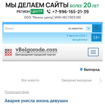
ООО "Регион центр", ИНН 4817003180
по новостям
9 августа 2026 г.
18+
воскресенье
Toggle
navigat
Белгород
Все новости
Заводные выходные
Происшествия
Авария унесла жизнь девушки