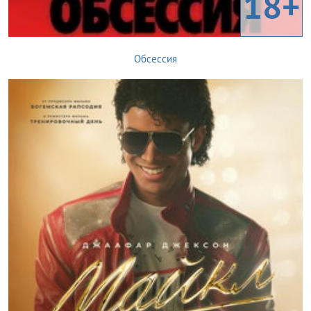
18+
Обсессия