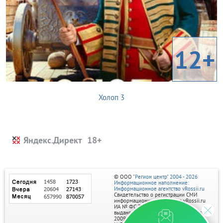
12+
Холоп 3
Яндекс.Директ
© ООО
"Регион центр" 2004 - 2026
Информационное наполнение:
Информационное агентство vRossii.ru
Свидетельство о регистрации СМИ
информационного агентства vRossii.ru
ИА № ФС 77‑35502
выдано РОСКОМНАДЗОРом 04 марта
2009г.