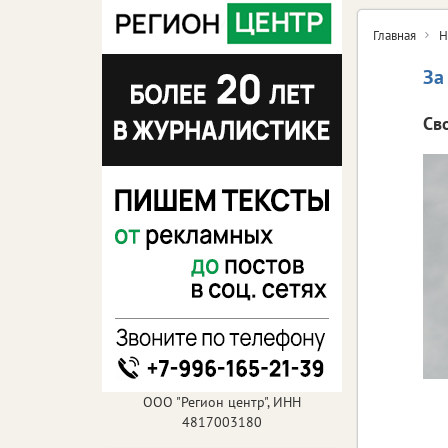
Главная
Н
За
Св
ООО "Регион центр", ИНН
4817003180