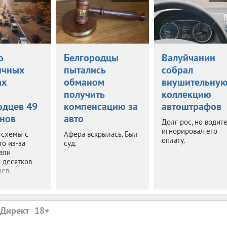
о
Белгородцы
Валуйчанин
ичных
пытались
собрал
ах
обманом
внушительну
и
получить
коллекцию
одцев 49
компенсацию за
автоштрафов
нов
авто
Долг рос, но водит
игнорировал его
 схемы с
Афера вскрылась. Был
оплату.
то из-за
суд.
али
 десятков
ев.
.Директ