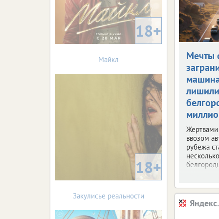
18+
Мечты 
Майкл
загран
машин
лишил
белгор
миллио
Жертвами
ввозом ав
рубежа ст
несколько
18+
белгородц
Закулисье реальности
Яндекс