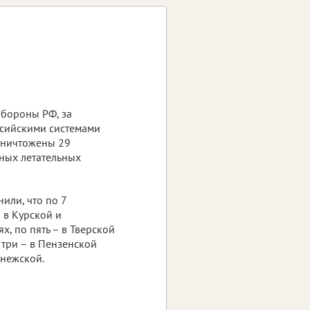
бороны РФ, за
сийскими системами
уничтожены 29
ных летательных
нили, что по 7
 в Курской и
х, по пять – в Тверской
 три – в Пензенской
онежской.