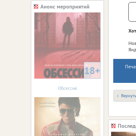
Анонс мероприятий
Хот
Нов
Янд
Печа
18+
Обсессия
Вернуть
Послед