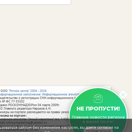
 ООО
"Регион центр" 2004 - 2026
нформационное наполнение: Информационное агентство vRossii.ru
видетельство о регистрации СМИ информационного агентства vRossii.ru
А № ФС 77‑35502
ыдано РОСКОМНАДЗОРом 04 марта 2009г.
НЕ ПРОПУСТИ!
 О. Главного редактора Нарыков А. Н.
аннеры на портале размещаются на правах рекламы.
еклама на портале:
Главные новости региона
екламное агентство "Умный маркетинг" тел. 7-910-267-70-40,
в вашей почте!
mail: umnyy.marketing@yandex.ru
тдельные публикации могут содержать информацию, не предназначенную
зоваться сайтом без изменения настроек, вы даете согласие на
ля пользователей до 18 лет.
ПОДПИСАТЬСЯ