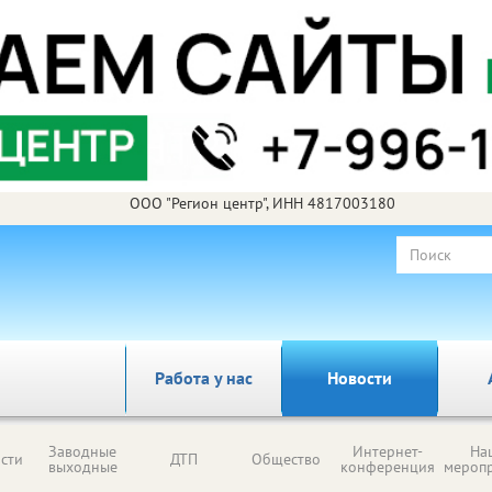
ООО "Регион центр", ИНН 4817003180
Работа у нас
Новости
Заводные
Интернет-
На
сти
ДТП
Общество
выходные
конференция
мероп