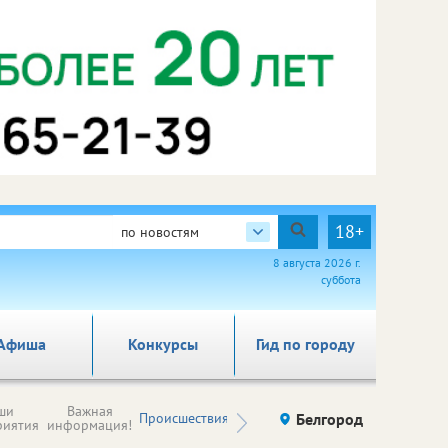
18+
по новостям
8 августа 2026 г.
суббота
Афиша
Конкурсы
Гид по городу
Новости
ши
Важная
Происшествия
Здоровье
Белгород
Ку
компаний (на
риятия
информация!
правах
рекламы)