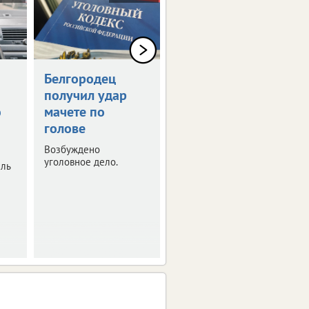
Белгородец
Белгородец
получил удар
купил
ю
мачете по
несуществующую
голове
машину за 2 млн
рублей
Возбуждено
уголовное дело.
ель
Полиция расследует
очередной случай
мошенничества.