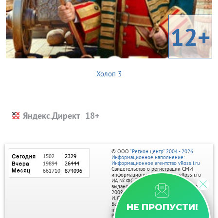
12+
Холоп 3
Яндекс.Директ
© ООО
"Регион центр" 2004 - 2026
Информационное наполнение:
Информационное агентство vRossii.ru
Свидетельство о регистрации СМИ
информационного агентства vRossii.ru
ИА № ФС 77‑35502
выдано РОСКОМНАДЗОРом 04 марта
2009г.
И. О. Главного редактора Нарыков А. Н.
Баннеры на портале размещаются на
НЕ ПРОПУСТИ!
правах рекламы.
Реклама на портале: