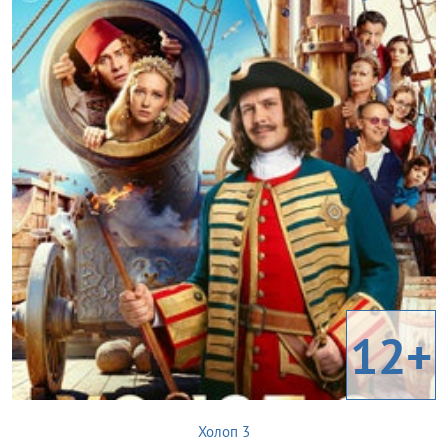
12+
Холоп 3