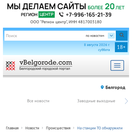
ООО "Регион центр", ИНН 4817003180
по новостям
8 августа 2026 г.
18+
суббота
Toggle
navigat
Белгород
Все новости
Заводные выходные
Главная
Новости
Происшествия
На станции ТО обнаружили