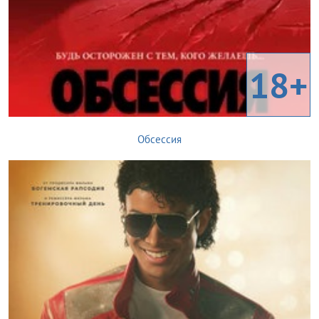
18+
Обсессия