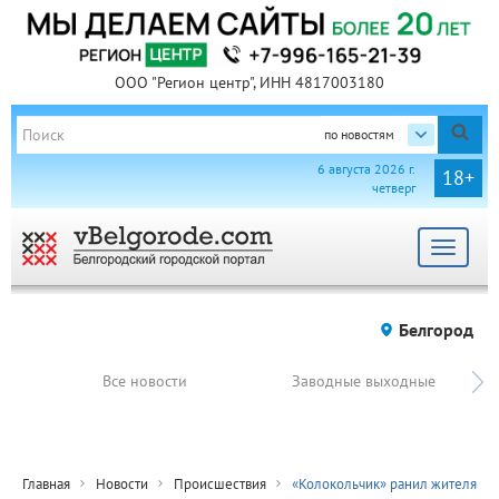
ООО "Регион центр", ИНН 4817003180
по новостям
6 августа 2026 г.
18+
четверг
Toggle
navigat
Белгород
Все новости
Заводные выходные
Главная
Новости
Происшествия
«Колокольчик» ранил жителя