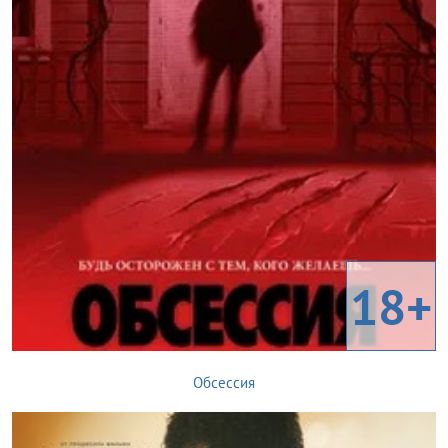
18+
Обсессия