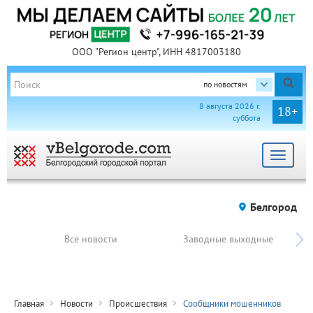
ООО "Регион центр", ИНН 4817003180
по новостям
8 августа 2026 г.
18+
суббота
Toggle
navigat
Белгород
Все новости
Заводные выходные
Главная
Новости
Происшествия
Сообщники мошенников