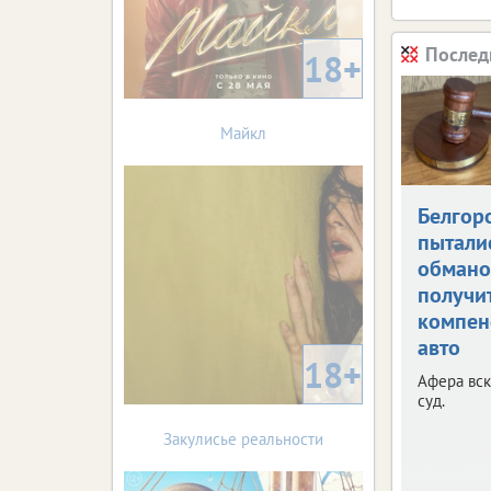
Послед
18+
Майкл
Белгор
пытали
обман
получи
компен
авто
18+
Афера вск
суд.
Закулисье реальности