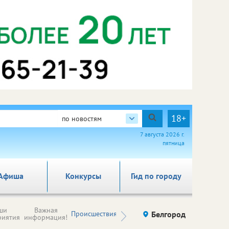
18+
по новостям
7 августа 2026 г.
пятница
Афиша
Конкурсы
Гид по городу
Новости
ши
Важная
Происшествия
Здоровье
Белгород
Ку
компаний (на
риятия
информация!
правах
рекламы)