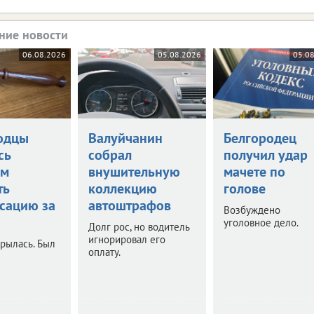
ние новости
06.08.2026
05.08.2026
05.0
одцы
Валуйчанин
Белгородец
сь
собрал
получил удар
ом
внушительную
мачете по
ть
коллекцию
голове
сацию за
автоштрафов
Возбуждено
уголовное дело.
Долг рос, но водитель
игнорировал его
рылась. Был
оплату.