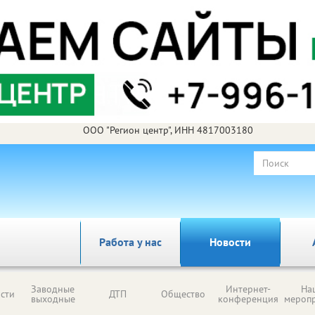
ООО "Регион центр", ИНН 4817003180
Работа у нас
Новости
Заводные
Интернет-
На
сти
ДТП
Общество
выходные
конференция
мероп