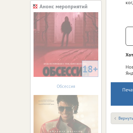
ког
Анонс мероприятий
Хот
18+
Нов
Янд
Обсессия
Печа
Вернуть