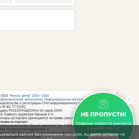
 ООО
"Регион центр" 2004 - 2026
нформационное наполнение: Информационное агентство vRossii.ru
видетельство о регистрации СМИ информационного агентства vRossii.ru
А № ФС 77‑35502
ыдано РОСКОМНАДЗОРом 04 марта 2009г.
НЕ ПРОПУСТИ!
 О. Главного редактора Нарыков А. Н.
аннеры на портале размещаются на правах рекламы.
еклама на портале:
Главные новости региона
екламное агентство "Умный маркетинг" тел. 7-910-267-70-40,
в вашей почте!
mail: umnyy.marketing@yandex.ru
тдельные публикации могут содержать информацию, не предназначенную
зоваться сайтом без изменения настроек, вы даете согласие на
ля пользователей до 18 лет.
ПОДПИСАТЬСЯ