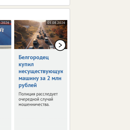
8.2026
05.08.2026
04.08.2026
Белгородец
Организатор
купил
соревнований
несуществующую
выплатит 150
машину за 2 млн
тысяч
рублей
Отсутствие врача на
турнире и травма
Полиция расследует
спортсмена стали
очередной случай
поводом для судебных
мошенничества.
тяжб.