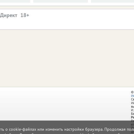
.Директ
©
И
С
И
в
И.
Б
Р
Р
e
О
ать о cookie-файлах или изменить настройки браузера. Продолжая поль
д