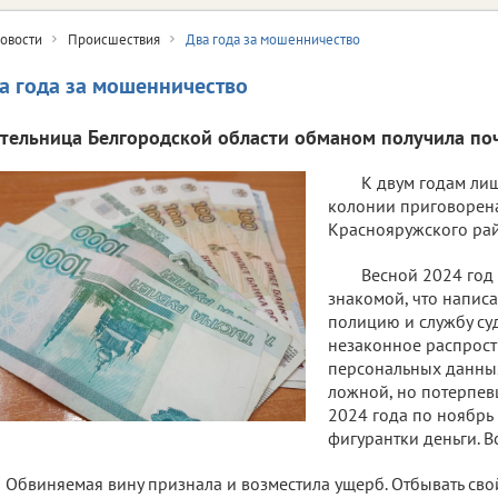
овости
Происшествия
Два года за мошенничество
а года за мошенничество
тельница Белгородской области обманом получила поч
К двум годам ли
колонии приговорена
Краснояружского рай
Весной 2024 год
знакомой, что написа
полицию и службу су
незаконное распрост
персональных данны
ложной, но потерпев
2024 года по ноябрь
фигурантки деньги. В
Обвиняемая вину признала и возместила ущерб. Отбывать свой