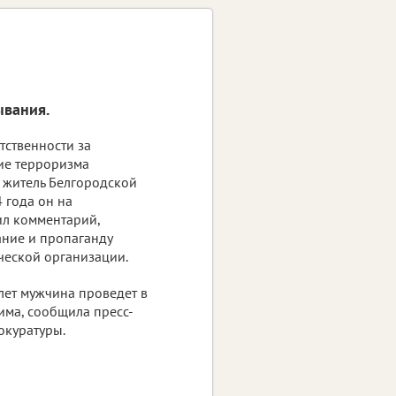
ывания.
тственности за
ие терроризма
 житель Белгородской
4 года он на
ил комментарий,
ние и пропаганду
ческой организации.
лет мужчина проведет в
ма, сообщила пресс-
окуратуры.