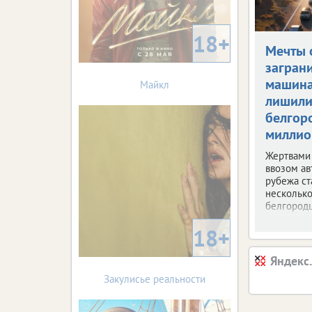
18+
Мечты 
загран
машин
Майкл
лишил
белгор
миллио
Жертвами
ввозом ав
рубежа ст
несколько
белгородц
18+
Яндекс
Закулисье реальности