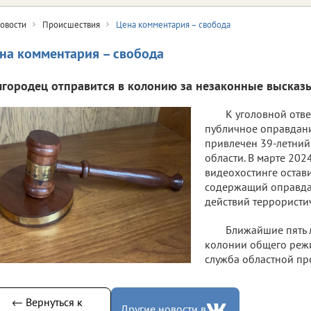
овости
Происшествия
Цена комментария – свобода
на комментария – свобода
лгородец отправится в колонию за незаконные высказ
К уголовной отве
публичное оправдан
привлечен 39-летний
области. В марте 202
видеохостинге остав
содержащий оправда
действий террористи
Ближайшие пять 
колонии общего режи
служба областной пр
← Вернуться к
Другие новости в