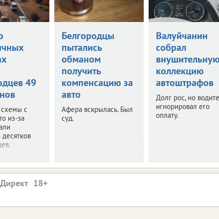
о
Белгородцы
Валуйчанин
ичных
пытались
собрал
ах
обманом
внушительну
и
получить
коллекцию
одцев 49
компенсацию за
автоштрафов
нов
авто
Долг рос, но водит
игнорировал его
 схемы с
Афера вскрылась. Был
оплату.
то из-за
суд.
али
 десятков
ев.
.Директ