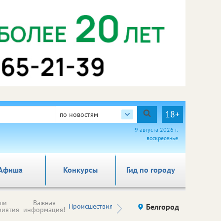
18+
по новостям
9 августа 2026 г.
воскресенье
Афиша
Конкурсы
Гид по городу
Новости
ши
Важная
Происшествия
Здоровье
Белгород
Ку
компаний (на
риятия
информация!
правах
рекламы)