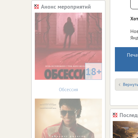
Анонс мероприятий
Хот
Нов
Янд
Печа
18+
Вернуть
Обсессия
Послед