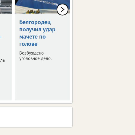
Белгородец
Белгородец
получил удар
купил
ю
мачете по
несуществующую
голове
машину за 2 млн
рублей
Возбуждено
уголовное дело.
ель
Полиция расследует
очередной случай
мошенничества.