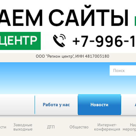
ООО "Регион центр", ИНН 4817003180
Работа у нас
Новости
Заводные
Интернет-
На
сти
ДТП
Общество
выходные
конференция
мероп