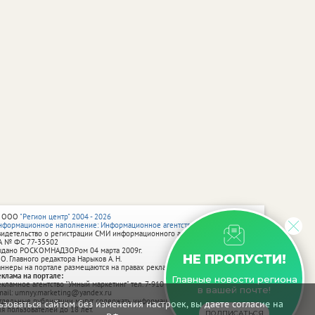
 ООО
"Регион центр" 2004 - 2026
нформационное наполнение: Информационное агентство vRossii.ru
видетельство о регистрации СМИ информационного агентства vRossii.ru
А № ФС 77‑35502
ыдано РОСКОМНАДЗОРом 04 марта 2009г.
НЕ ПРОПУСТИ!
 О. Главного редактора Нарыков А. Н.
аннеры на портале размещаются на правах рекламы.
еклама на портале:
Главные новости региона
екламное агентство "Умный маркетинг" тел. 7-910-267-70-40,
в вашей почте!
mail: umnyy.marketing@yandex.ru
тдельные публикации могут содержать информацию, не предназначенную
зоваться сайтом без изменения настроек, вы даете согласие на
ля пользователей до 18 лет.
ПОДПИСАТЬСЯ