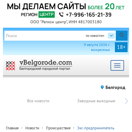
ООО "Регион центр", ИНН 4817003180
по новостям
9 августа 2026 г.
18+
воскресенье
Toggle
navigat
Белгород
Все новости
Заводные выходные
Главная
Новости
Происшествия
Экс-предприниматель