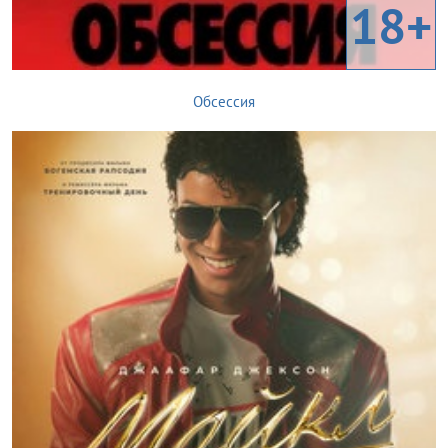
18+
Обсессия