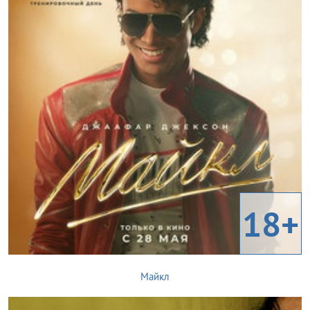
18+
Майкл