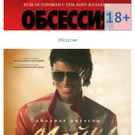
18+
Обсессия