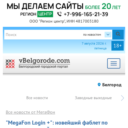
ООО "Регион центр", ИНН 4817003180
по новостям
7 августа 2026 г.
18+
пятница
Toggle
navigat
Белгород
Все новости
Заводные выходные
Все новости от МегаФон
"MegaFon Login +": новейший фаблет по