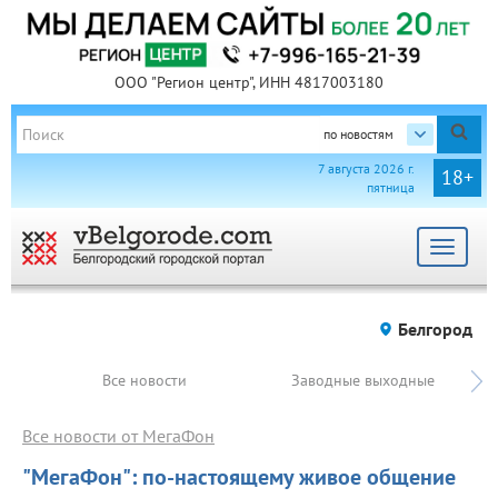
ООО "Регион центр", ИНН 4817003180
по новостям
7 августа 2026 г.
18+
пятница
Toggle
navigat
Белгород
Все новости
Заводные выходные
Все новости от МегаФон
"МегаФон": по-настоящему живое общение