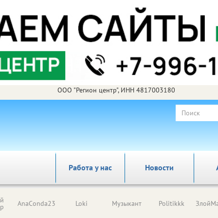
ООО "Регион центр", ИНН 4817003180
Работа у нас
Новости
ый
AnaConda23
Loki
Музыкант
Politikkk
ЗлойМа
ор