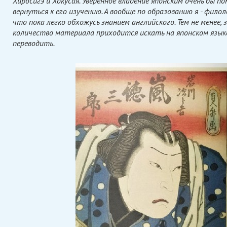
Хиросигэ и Хокусая. Уверенное владение японским очень бы по
вернуться к его изучению. А вообще по образованию я - фило
что пока легко обхожусь знанием английского. Тем не менее,
количество материала приходится искать на японском язык
переводить.