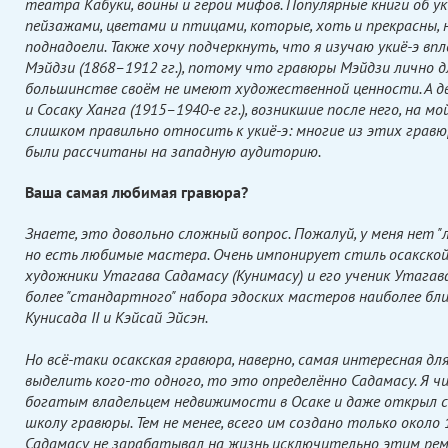
театра Кабуки, воины и герои мифов. Популярные книги об у
пейзажами, цветами и птицами, которые, хоть и прекрасны, 
поднадоели. Также хочу подчеркнуть, что я изучаю укиё-э вп
Мэйдзи (1868–1912 гг.), потому что гравюры Мэйдзи лично д
большинстве своём не имеют художественной ценности. А д
и Сосаку Ханга (1915–1940-е гг.), возникшие после него, на мой
слишком правильно относить к укиё-э: многие из этих гравю
были рассчитаны на западную аудиторию.
Ваша самая любимая гравюра?
Знаете, это довольно сложный вопрос. Пожалуй, у меня нет "
но есть любимые мастера. Очень импонирует стиль осакской
художники Утагава Садамасу (Кунимасу) и его ученик Утагав
более "стандартного" набора эдоских мастеров наиболее бл
Кунисада II и Кэйсай Эйсэн.
Но всё-таки осакская гравюра, наверно, самая интересная для
выделить кого-то одного, то это определённо Садамасу. Я ч
богатым владельцем недвижимости в Осаке и даже открыл 
школу гравюры. Тем не менее, всего им создано только около 
Садамасу не зарабатывал на жизнь исключительно этим ре