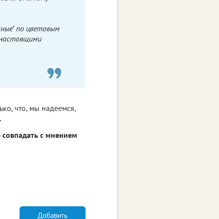
сные" по цветовым
 настоящими
ко, что, мы надеемся,
.
 совпадать с мнением
Добавить