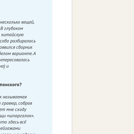
несколько вещей,
 В глубоком
в китайскую
особо разбиралась
появился сборник
белом варианте. А
интересовалась
а) и
японского?
к называемая
 гравюр, собрав
ет мне сходу
щи «шпаргалок».
что здесь всё
 пейзажами