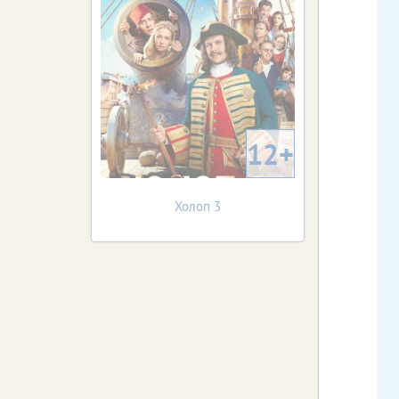
12+
Холоп 3