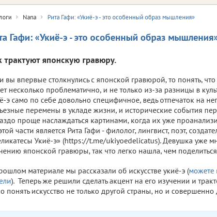
логи
Nana
Рита Гафи: «Укиё-э - это особенный образ мышления»
та Гафи: «Укиё-э - это особенный образ мышления
к трактуют японскую гравюру.
и вы впервые столкнулись с японской гравюрой, то понять, что 
ет несколько проблематично, и не только из-за разницы в куль
ё-э само по себе довольно специфичное, ведь отпечаток на не
ьезные перемены в укладе жизни, и исторические события пер
аздо проще наслаждаться картинами, когда их уже проанализ
этой части является Рита Гафи - филолог, лингвист, поэт, создат
ликатесы Укиё-э» (https://t.me/ukiyoedelicatus). Девушка уже м
чению японской гравюры, так что легко нашла, чем поделиться
рошлом материале мы рассказали об искусстве укиё-э (
можете 
ели
). Теперь же решили сделать акцент на его изучении и трак
о понять искусство не только другой страны, но и совершенно 