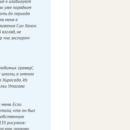
киё-э изобилуют
но уже порядком
лоть до периода
ля меня в
вижения Син Ханга
 взгляд, не
р «на экспорт»
любимых гравюр",
 школы, а именно
а Хиросада. Из
изки Утагава
 меня. Если
итала, что он был
собственную
135 рисунков:
меслом, потому