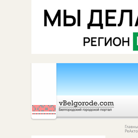
Главн
РеАкт