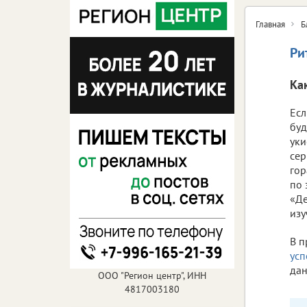
Главная
Б
Ри
Ка
Есл
буд
уки
сер
гор
по 
«Де
изу
В п
усп
дан
ООО "Регион центр", ИНН
4817003180