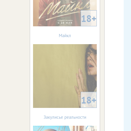
18+
Майкл
18+
Закулисье реальности