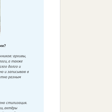
ми?
ников: архивы,
оги, а также
сего долго и
но и записываю в
лютно разным
но стилизация.
ки, актёры