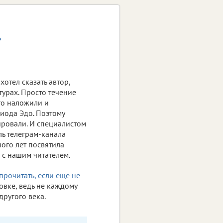
»
хотел сказать автор,
турах. Просто течение
го наложили и
иода Эдо. Поэтому
ировали. И специалистом
ель телеграм-канала
ного лет посвятила
 с нашим читателем.
прочитать, если еще не
товке, ведь не каждому
другого века.