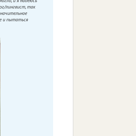
могло, и я надеюсь
лог/лингвист, так
 значительное
е и пытаться