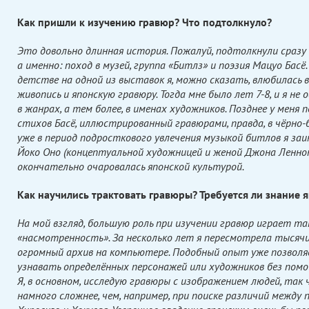
Как пришли к изучению гравюр? Что подтолкнуло?
Это довольно длинная история. Пожалуй, подтолкнули сразу 
а именно: поход в музей, группа «Битлз» и поэзия Мацуо Басё.
детстве на одной из выставок я, можно сказать, влюбилась 
живопись и японскую гравюру. Тогда мне было лет 7-8, и я не 
в жанрах, а тем более, в именах художников. Позднее у меня 
стихов Басё, иллюстрированный гравюрами, правда, в чёрно-
уже в период подросткового увлечения музыкой битлов я за
Йоко Оно (концептуальной художницей и женой Джона Леннон
окончательно очаровалась японской культурой.
Как научились трактовать гравюры? Требуется ли знание 
На мой взгляд, большую роль при изучении гравюр играет та
«насмотренность». За несколько лет я пересмотрела тысячи
огромный архив на компьютере. Подобный опыт уже позволя
узнавать определённых персонажей или художников без помо
Я, в основном, исследую гравюры с изображением людей, так 
намного сложнее, чем, например, при поиске различий между