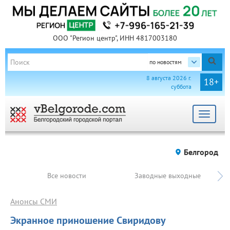
ООО "Регион центр", ИНН 4817003180
по новостям
8 августа 2026 г.
18+
суббота
Toggle
navigat
Белгород
Все новости
Заводные выходные
Анонсы СМИ
Экранное приношение Свиридову