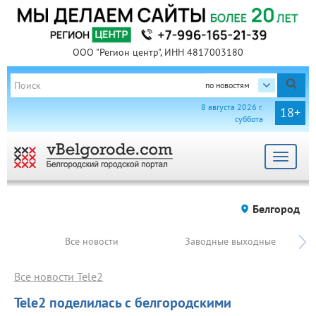
ООО "Регион центр", ИНН 4817003180
по новостям
8 августа 2026 г.
18+
суббота
Toggle
navigat
Белгород
Все новости
Заводные выходные
Все новости Tele2
Tele2 поделилась с белгородскими