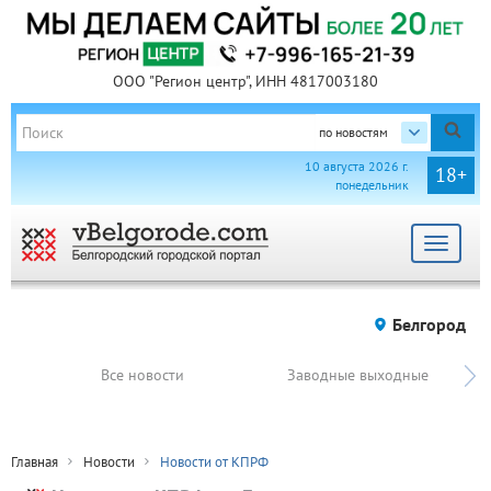
ООО "Регион центр", ИНН 4817003180
по новостям
10 августа 2026 г.
18+
понедельник
Toggle
navigat
Белгород
Все новости
Заводные выходные
Главная
Новости
Новости от КПРФ