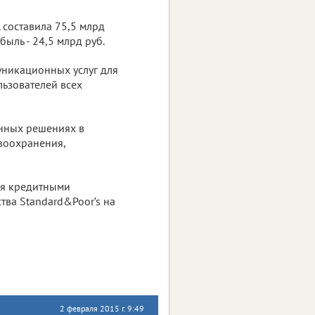
 составила 75,5 млрд
быль - 24,5 млрд руб.
уникационных услуг для
льзователей всех
нных решениях в
воохранения,
ся кредитными
тства Standard&Poor’s на
2 февраля 2015 г. 9:49