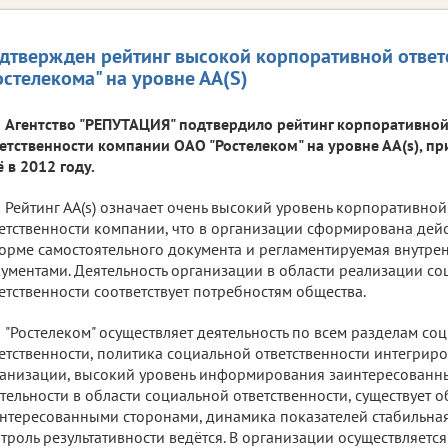
дтвержден рейтинг высокой корпоративной ответ
остелекома" на уровне АА(S)
Агентство "РЕПУТАЦИЯ" подтвердило рейтинг корпоративно
етственности компании ОАО "Ростелеком" на уровне АА(s), 
 в 2012 году.
Рейтинг АА(s) означает очень высокий уровень корпоративно
етственности компании, что в организации сформирована де
орме самостоятельного документа и регламентируемая внутр
ументами. Деятельность организации в области реализации с
етственности соответствует потребностям общества.
"Ростелеком" осуществляет деятельность по всем разделам со
етственности, политика социальной ответственности интегриро
анизации, высокий уровень информирования заинтересованны
тельности в области социальной ответственности, существует о
нтересованными сторонами, динамика показателей стабильная
троль результативности ведётся. В организации осуществляетс