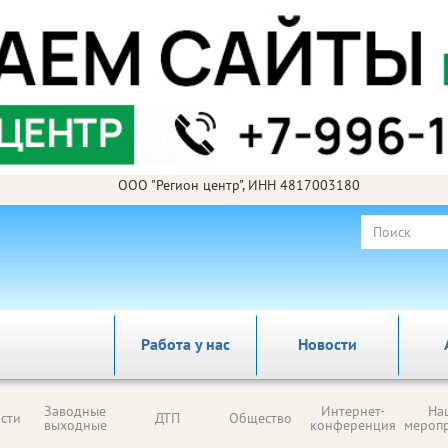
ООО "Регион центр", ИНН 4817003180
Работа у нас
Новости
Заводные
Интернет-
На
сти
ДТП
Общество
выходные
конференция
мероп