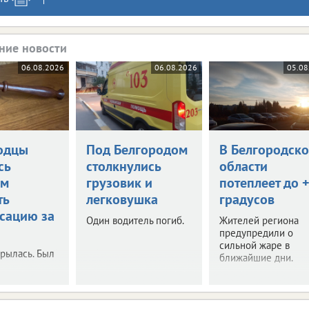
ние новости
06.08.2026
06.08.2026
05.08
одцы
Под Белгородом
В Белгородск
сь
столкнулись
области
ом
грузовик и
потеплеет до 
ть
легковушка
градусов
сацию за
Один водитель погиб.
Жителей региона
предупредили о
сильной жаре в
рылась. Был
ближайшие дни.