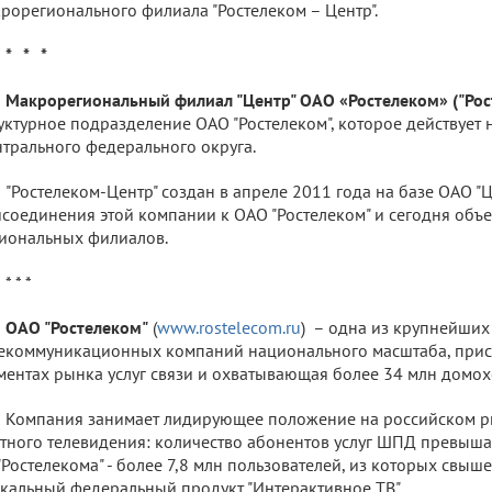
рорегионального филиала "Ростелеком – Центр".
* * *
Макрорегиональный филиал "Центр" ОАО «Ростелеком» ("Ро
уктурное подразделение ОАО "Ростелеком", которое действует 
трального федерального округа.
"Ростелеком-Центр" создан в апреле 2011 года на базе ОАО "
соединения этой компании к ОАО "Ростелеком" и сегодня объ
иональных филиалов.
* * *
ОАО "Ростелеком"
(
www.rostelecom.ru
) – одна из крупнейших
екоммуникационных компаний национального масштаба, прис
ментах рынка услуг связи и охватывающая более 34 млн домохо
Компания занимает лидирующее положение на российском р
тного телевидения: количество абонентов услуг ШПД превышае
"Ростелекома" - более 7,8 млн пользователей, из которых свыш
кальный федеральный продукт "Интерактивное ТВ".