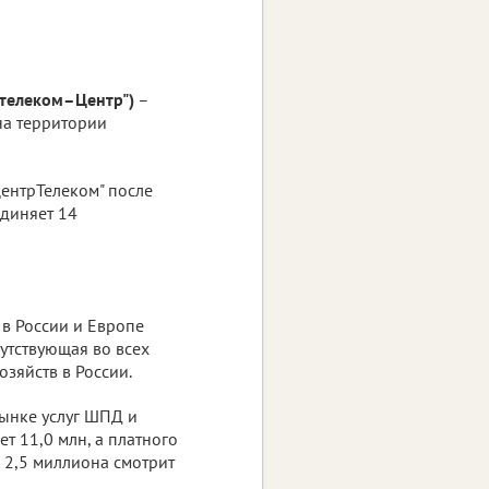
стелеком–Центр")
–
на территории
ЦентрТелеком" после
единяет 14
 в России и Европе
утствующая во всех
зяйств в России.
ынке услуг ШПД и
т 11,0 млн, а платного
е 2,5 миллиона смотрит