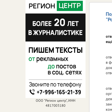
По
"Р
отв
ещё
отв
в ф
док
отв
отв
орг
дея
ООО "Регион центр", ИНН
заи
4817003180
кон