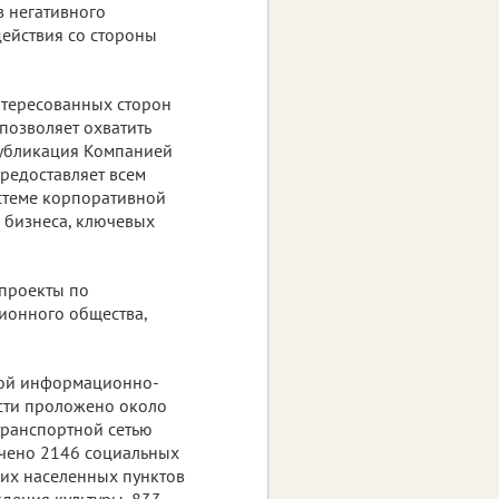
в негативного
действия со стороны
нтересованных сторон
позволяет охватить
публикация Компанией
предоставляет всем
стеме корпоративной
х бизнеса, ключевых
 проекты по
ионного общества,
иной информационно-
сти проложено около
транспортной сетью
ючено 2146 социальных
ких населенных пунктов
дения культуры, 833