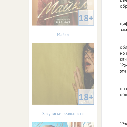
обр
18+
циф
зам
Майкл
обл
но 
кач
"Ро
эти
поз
18+
общ
Закулисье реальности
"Ро