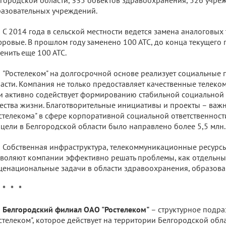
азовательных учреждений.
С 2014 года в сельской местности ведется замена аналоговых
ровые. В прошлом году заменено 100 АТС, до конца текущего 
енить еще 100 АТС.
"Ростелеком" на долгосрочной основе реализует социальные 
асти. Компания не только предоставляет качественные телеко
и активно содействует формированию стабильной социально
ества жизни. Благотворительные инициативы и проекты – важн
стелекома" в сфере корпоративной социальной ответственност
 цели в Белгородской области было направлено более 5,5 млн.
Собственная инфраструктура, телекоммуникационные ресурсы
воляют компании эффективно решать проблемы, как отдельных
енациональные задачи в области здравоохранения, образовани
* * *
Белгородский филиал ОАО "Ростелеком"
– структурное подр
стелеком", которое действует на территории Белгородской обла