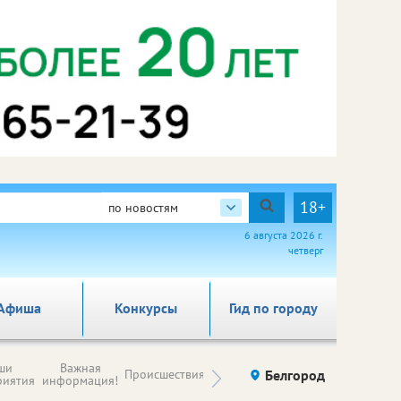
18+
по новостям
6 августа 2026 г.
четверг
Афиша
Конкурсы
Гид по городу
Новости
ши
Важная
Происшествия
Здоровье
Белгород
Ку
компаний (на
риятия
информация!
правах
рекламы)