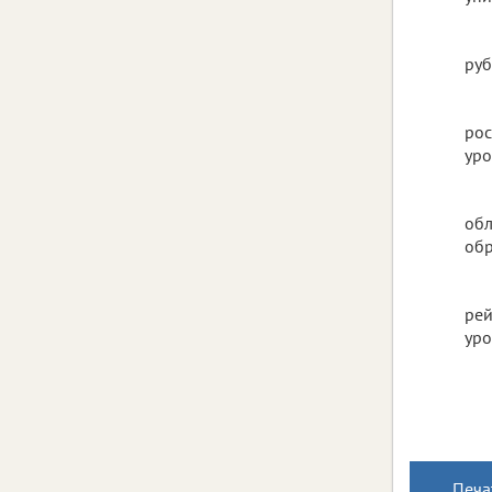
руб
рос
уро
обл
обр
рей
уро
Печа