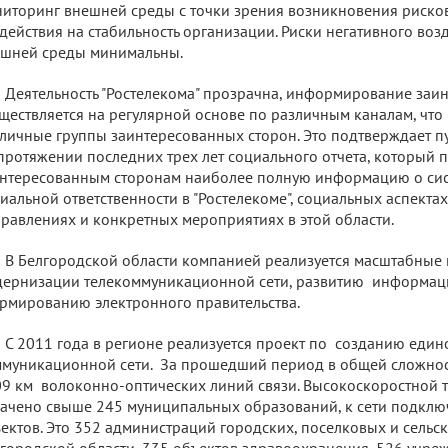
иторинг внешней среды с точки зрения возникновения риско
действия на стабильность организации. Риски негативного воз
шней среды минимальны.
Деятельность "Ростелекома" прозрачна, информирование заи
ществляется на регулярной основе по различным каналам, что 
личные группы заинтересованных сторон. Это подтверждает 
протяжении последних трех лет социального отчета, который 
нтересованным сторонам наиболее полную информацию о си
иальной ответственности в "Ростелекоме", социальных аспекта
равлениях и конкретных мероприятиях в этой области.
В Белгородской области компанией реализуется масштабные
ернизации телекоммуникационной сети, развитию информац
мированию электронного правительства.
С 2011 года в регионе реализуется проект по созданию ед
муникационной сети. За прошедший период в общей сложно
9 км волоконно-оптических линий связи. Высокоскоростной 
ачено свыше 245 муниципальных образований, к сети подкл
ектов. Это 352 администраций городских, поселковых и сельс
городской области, 335 объектов здравоохранения, 526 учреж