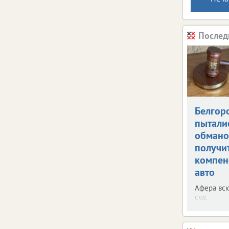
Послед
Белгор
пытали
обман
получи
компен
авто
Афера вск
суд.