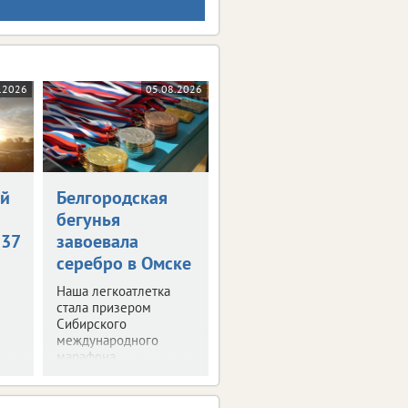
.2026
05.08.2026
ой
Белгородская
бегунья
+37
завоевала
серебро в Омске
Наша легкоатлетка
стала призером
Сибирского
международного
марафона.