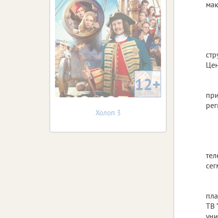
мак
стр
Цен
12+
при
рег
Холоп 3
тел
сег
пла
ТВ 
уни