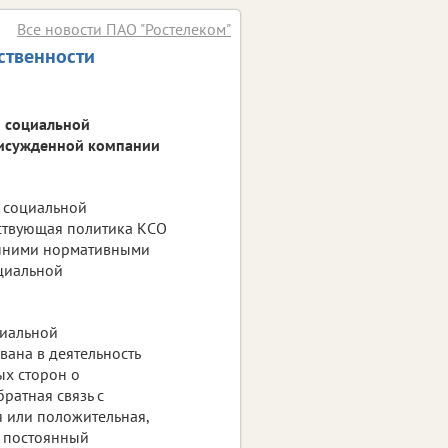
Все новости ПАО "Ростелеком"
ственности
й социальной
присужденной компании
й социальной
йствующая политика КСО
енними нормативными
оциальной
циальной
вана в деятельность
х сторон о
братная связь с
 или положительная,
я постоянный