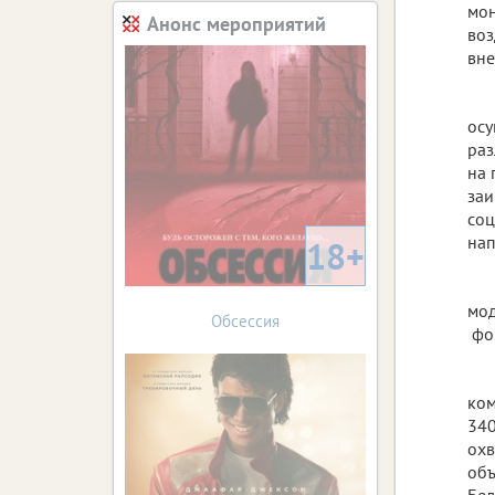
мон
Анонс мероприятий
воз
вне
осу
раз
на 
заи
соц
нап
18+
мод
Обсессия
фор
ком
340
охв
объ
Бел