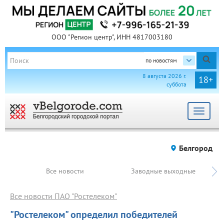
ООО "Регион центр", ИНН 4817003180
по новостям
8 августа 2026 г.
18+
суббота
Toggle
navigat
Белгород
Все новости
Заводные выходные
Все новости ПАО "Ростелеком"
"Ростелеком" определил победителей