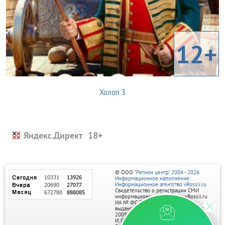
12+
Холоп 3
Яндекс.Директ
© ООО
"Регион центр" 2004 - 2026
Информационное наполнение:
Информационное агентство vRossii.ru
Свидетельство о регистрации СМИ
информационного агентства vRossii.ru
ИА № ФС 77‑35502
выдано РОСКОМНАДЗОРом 04 марта
2009г.
И. О. Главного редактора Нарыков А. Н.