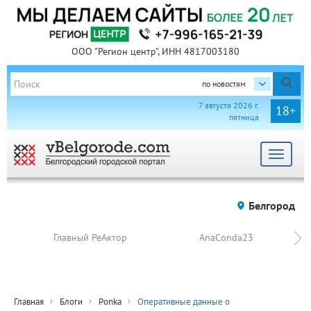
ООО "Регион центр", ИНН 4817003180
по новостям
7 августа 2026 г.
18+
пятница
Toggle
navigat
Белгород
Главный РеАктор
AnaConda23
Главная
Блоги
Ponka
Оперативные данные о