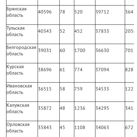
Брянская
40596
78
520
39712
364
область
Тульская
40343
52
452
37833
2058
область
Белгородская
39031
60
1700
36630
701
область
Курская
38696
61
774
37094
828
область
Ивановская
36515
58
759
34533
1223
область
Калужская
35872
48
1236
34295
341
область
Орловская
35843
45
1108
34063
672
область