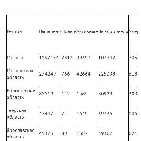
Регион
Выявлено
Новые
Активные
Выздоровело
Умер
Москва
1192174
2817
99397
1072425
2035
Московская
274249
766
42664
225398
6187
область
Воронежская
85519
142
1589
80929
3001
область
Тверская
42447
75
1649
39736
1062
область
Ярославская
41375
80
1387
39367
621
область