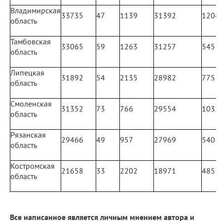
Владимирская
33735
47
1139
31392
1204
область
Тамбовская
33065
59
1263
31257
545
область
Липецкая
31892
54
2135
28982
775
область
Смоленская
31352
73
766
29554
1032
область
Рязанская
29466
49
957
27969
540
область
Костромская
21658
33
2202
18971
485
область
Все написанное является личным мнением автора и