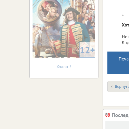
Хот
Нов
Янд
12+
Печа
Холоп 3
Вернуть
Послед