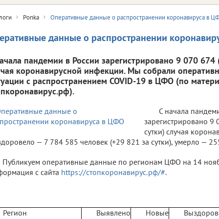
логи
Ponka
Оперативные данные о распространении коронавируса в Ц
еративные данные о распространении коронавир
начала пандемии в России зарегистрировано 9 070 674 (
учая коронавирусной инфекции. Мы собрали оператив
туации с распространением COVID-19 в ЦФО (по матери
опкоронавирус.рф).
С начала пандем
зарегистрировано 9 0
сутки) случая корон
доровело — 7 784 585 человек (+29 821 за сутки), умерло — 255 
Публикуем оперативные данные по регионам ЦФО на 14 ноябр
ормация с сайта
https://стопкоронавирус.рф/#
.
Регион
Выявлено
Новые
Выздоров