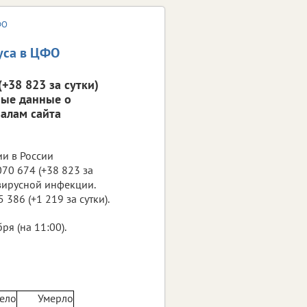
ФО
уса в ЦФО
+38 823 за сутки)
ные данные о
алам сайта
ии в России
70 674 (+38 823 за
авирусной инфекции.
386 (+1 219 за сутки).
я (на 11:00).
ело
Умерло