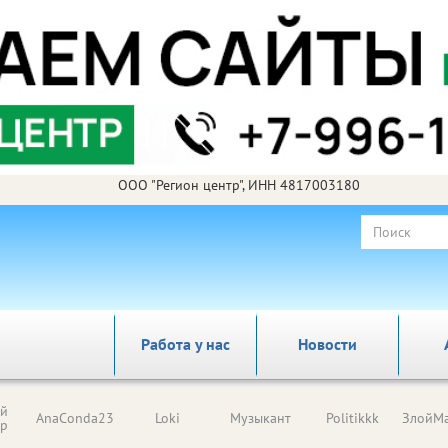
ООО "Регион центр", ИНН 4817003180
Работа у нас
Новости
ый
AnaConda23
Loki
Музыкант
Politikkk
ЗлойМа
ор