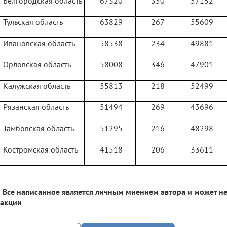
Белгородская область
67320
350
57152
Тульская область
63829
267
55609
Ивановская область
58538
234
49881
Орловская область
58008
346
47901
Калужская область
55813
218
52499
Рязанская область
51494
269
43696
Тамбовская область
51295
216
48298
Костромская область
41518
206
33611
Все написанное является личным мнением автора и может не
дакции