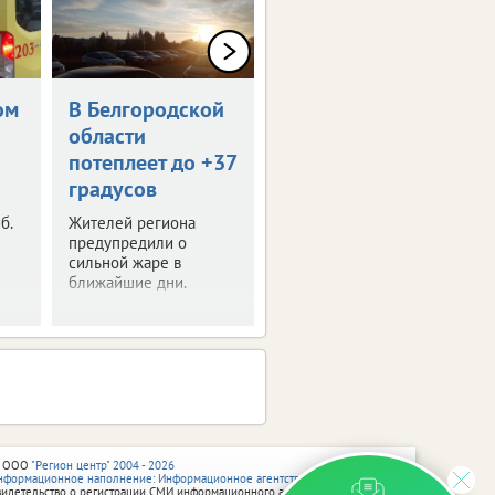
ом
В Белгородской
Белгородская
области
бегунья
потеплеет до +37
завоевала
градусов
серебро в Омске
б.
Жителей региона
Наша легкоатлетка
предупредили о
стала призером
сильной жаре в
Сибирского
ближайшие дни.
международного
марафона.
 ООО
"Регион центр" 2004 - 2026
нформационное наполнение: Информационное агентство vRossii.ru
видетельство о регистрации СМИ информационного агентства vRossii.ru