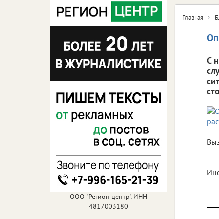
Главная
Б
Оп
С 
сл
си
ст
Выз
Инф
ООО "Регион центр", ИНН
4817003180