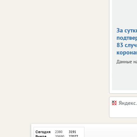
За сутк
подтве
83 случ
корона
Данные на
Яндекс