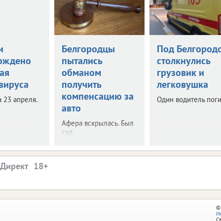
и
Белгородцы
Под Белгород
рждено
пытались
столкнулись
ая
обманом
грузовик и
вируса
получить
легковушка
компенсацию за
 23 апреля.
Один водитель поги
авто
Афера вскрылась. Был
суд.
.Директ
©
И
С