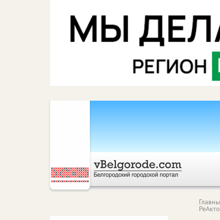
Главн
РеАкт