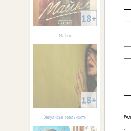
18+
Майкл
18+
Ре
Закулисье реальности