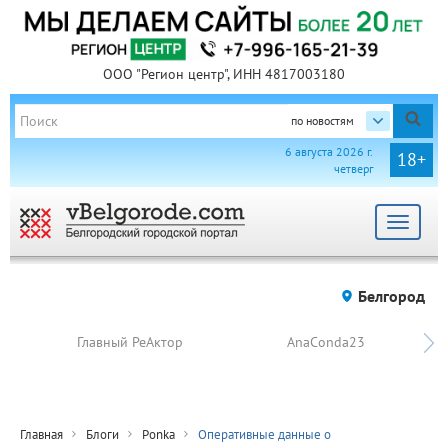
ООО "Регион центр", ИНН 4817003180
по новостям
6 августа 2026 г.
18+
четверг
Toggle
navigat
Белгород
Главный РеАктор
AnaConda23
Главная
Блоги
Ponka
Оперативные данные о