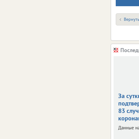
Вернуть
Послед
За сутк
подтве
83 случ
корона
Данные на