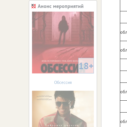
Анонс мероприятий
обл
обл
18+
Обсессия
обл
обл