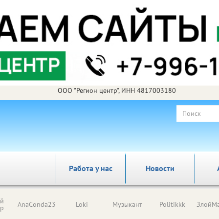
ООО "Регион центр", ИНН 4817003180
Работа у нас
Новости
ый
AnaConda23
Loki
Музыкант
Politikkk
ЗлойМа
ор