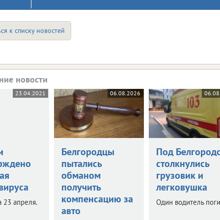
ся к списку новостей
ние новости
23.04.2021
06.08.2026
06.08
и
Белгородцы
Под Белгород
рждено
пытались
столкнулись
ая
обманом
грузовик и
вируса
получить
легковушка
компенсацию за
 23 апреля.
Один водитель поги
авто