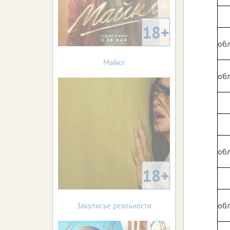
18+
обл
Майкл
обл
обл
18+
обл
Закулисье реальности