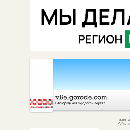
Главн
РеАкт