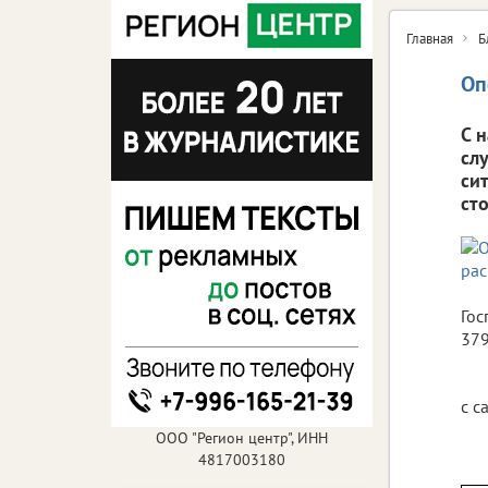
Главная
Б
Оп
С 
сл
си
ст
Гос
379
с с
ООО "Регион центр", ИНН
4817003180