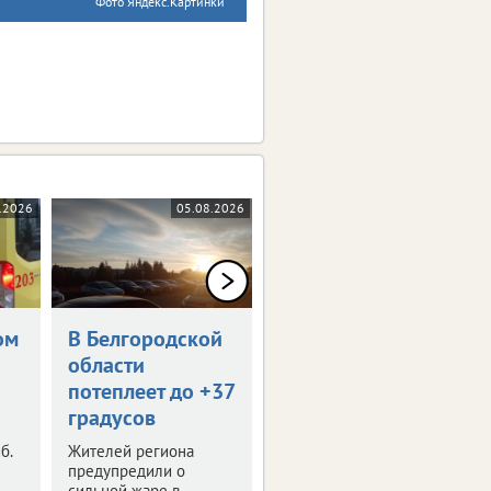
Фото Яндекс.Картинки
.2026
05.08.2026
05.08.2026
ом
В Белгородской
Белгородская
области
бегунья
потеплеет до +37
завоевала
градусов
серебро в Омске
б.
Жителей региона
Наша легкоатлетка
предупредили о
стала призером
сильной жаре в
Сибирского