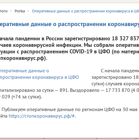
логи
Ponka
Оперативные данные о распространении коронавируса в Ц
еративные данные о распространении коронавир
начала пандемии в России зарегистрировано 18 327 837 
учаев коронавирусной инфекции. Мы собрали операти
туации с распространением COVID-19 в ЦФО (по матери
опкоронавирус.рф).
С начала пандем
зарегистрировано 18 
сутки) случаев коро
питализировано за сутки — 891. Выздоровело — 17 733 870 (4 0
 029 (+74 за сутки).
Публикуем оперативные данные по регионам ЦФО на 30 мая 
айта
https://стопкоронавирус.рф/#
.