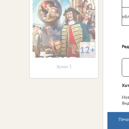
обл
Ре
12+
Холоп 3
Хот
Нов
Янд
Печа